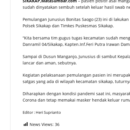
SIKAKAP,MataSumbar.com
– pasien positif asal manga
sudah dinyatakan sembuh setelah keluar hasil swab ne
Tekan Tawuran dan Narkoba, PEKA
Pemulangan Junusius Bonitas Saogo (23) ini di lakuka
Kunjungi Sekolah, Kadisdikbud Me
Polsek Sikakap dan Timkes Puskesmas Sikakap.
“Kita bersama tim gugus tugas kecamatan sudah mengh
Danramil 04/Sikakap, Kapten.Inf.Feri Putra Irawan Dam
Sampai di Dusun Manganjo, Junusius di sambut Kepal
lancar dan aman, sebutnya.
Kegiatan pelaksanaan pemulangan pasien ini merupak
satgas yang ada di wilayah kecamatan sikakap, tuturny
Diharapkan dengan kondisi pandemi saat ini, masyarak
Corona dan tetap memakai masker hendak keluar rumah,
Editor : Heri Suprianto
News Views:
36