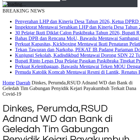
BREAKING NEWS
Penyerahan LHP dan Kinerja Desa Tahun 2026, Ketua DPRD M
Inspektorat Mentawai Serahkan LHP dan Kinerja Desa Tahun 2
30 Pelajar Ikuti Diklat Calon Paskibraka Tahun 2026, Bupati
Bahas DPB dan Rencana MoU, Bawaslu Mentawai Sambangi 
Perkuat Kapasitas, Kickboxing Mentawai Ikuti Penataran Pelat
Tekan Tawuran dan Narkoba, PEKAT IB Padang Pariaman Do
Kunjungi Sekolah, Kadisdikbud Mentawai Dorong SDN 22 Tuap
Bupati Rinto Lepas Dua Pelajar Pasukan Paskibraka Tingkat P
Perkuat Kelembagaan, Bawaslu Mentawai Teken MOU Dengan
Pemuda Katolik Komcab Mentawai Resmi di Lantik, Renatus R
Home
Daerah
Dinkes, Perumda,RSUD Adnand WD dan Bank di
Geledah Tim Gabungan Penyidik Kejari Payakumbuh Terkait Dana
Covid-19
Dinkes, Perumda,RSUD
Adnand WD dan Bank di
Geledah Tim Gabungan
Penyidik Kejari Payakumbuh