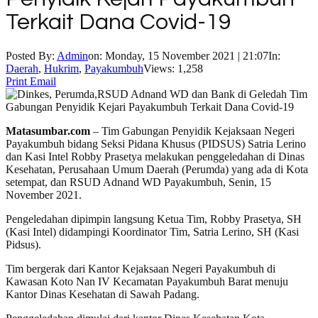
Terkait Dana Covid-19
Posted By:
Admin
on:
Monday, 15 November 2021 | 21:07
In:
Daerah
,
Hukrim
,
Payakumbuh
Views: 1,258
Print
Email
Matasumbar.com
– Tim Gabungan Penyidik Kejaksaan Negeri
Payakumbuh bidang Seksi Pidana Khusus (PIDSUS) Satria Lerino
dan Kasi Intel Robby Prasetya melakukan penggeledahan di Dinas
Kesehatan, Perusahaan Umum Daerah (Perumda) yang ada di Kota
setempat, dan RSUD Adnand WD Payakumbuh, Senin, 15
November 2021.
Pengeledahan dipimpin langsung Ketua Tim, Robby Prasetya, SH
(Kasi Intel) didampingi Koordinator Tim, Satria Lerino, SH (Kasi
Pidsus).
Tim bergerak dari Kantor Kejaksaan Negeri Payakumbuh di
Kawasan Koto Nan IV Kecamatan Payakumbuh Barat menuju
Kantor Dinas Kesehatan di Sawah Padang.