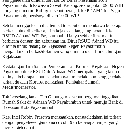
Penggeledahan dimulai dari kantor Dinas Kesehatan Kota
Payakumbuh, di kawasan Sawah Padang, sekira pukul 09.00 WIB.
tim yang dimotori Robby tersebut beranjak ke PDAM Tirta Sago
Payakumbuh, persisnya di jam 10.00 WIB.
Setelah menggeledah dua tempat tersebut dan membawa beberapa
berkas untuk diperikasa, Tim kejaksaan langsung beranjak ke
RSUD Adnand WD Payakumbuh. Hanya sekitar lima menit
berbicara dengan tim gabungan itu, Dirut RSUD Adnad WD itu
diminta untuk datang ke Kejaksaan Negeri Payakumbuh
mengantarkan berkas/dokumen yang diminta oleh Tim Gabungan
Kejaksaan.
Kedatangan Tim Satuan Pemberantasan Korupsi Kejaksaan Negeri
Payakumbuh ke RSUD dr. Adnaan WD merupakan yang kedua
kalinya, beberapa tahun sebelumnya tim melakukan penggeledahan
terkait dugaan Korupsi pengadaan Pembakar Sampah
Medis/Incenerator.
Tak berselang lama, Tim Gabungan tersebut pergi meninggalkan
Rumah Sakit dr. Adnaan WD Payakumbuh untuk menuju Bank di
Kawasan Kota Payakumbuh.
Kasi Intel Robby Prasetya mengatakan, penggeledahan ini terkait
dengan penyelewengan dana covid-19 di beberapa tempat yang
mereka geledah itu.