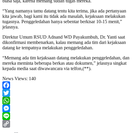
biasa saja, karena memang sudah tugas mereka.
“Yang namanya tamu datang tentu kita terima, jika ada pertanyaan
kita jawab, bagi kami itu tidak ada masalah, kejaksaan melakukan
tugasnya. Penggeledahan hanya sebentar berkisar 10-15 menit,”
jelasnya.
Direktur Umum RSUD Adnand WD Payakumbuh, Dr. Yanti saat
dikonfirmasi membenarkan, kalau memang ada tim dari kejaksaan
datang ke tempatnya melakukan penggeledahan.
“Memang ada tim kejaksaan datang melakukan penggeledahan, dan
mereka meminta beberapa berkas atau dokumen,” jelasnya singkat
kepada media saat diwawancara via telfon,(**).
News Views:
140
Facebook
Twitter
WhatsApp
Messenger
Line
Copy