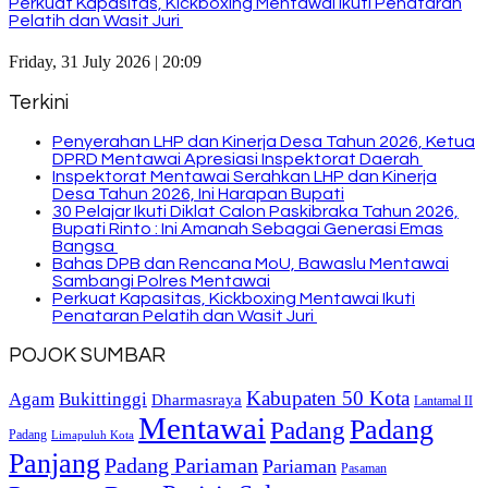
Perkuat Kapasitas, Kickboxing Mentawai Ikuti Penataran
Pelatih dan Wasit Juri
Friday, 31 July 2026 | 20:09
Terkini
Penyerahan LHP dan Kinerja Desa Tahun 2026, Ketua
DPRD Mentawai Apresiasi Inspektorat Daerah
Inspektorat Mentawai Serahkan LHP dan Kinerja
Desa Tahun 2026, Ini Harapan Bupati
30 Pelajar Ikuti Diklat Calon Paskibraka Tahun 2026,
Bupati Rinto : Ini Amanah Sebagai Generasi Emas
Bangsa
Bahas DPB dan Rencana MoU, Bawaslu Mentawai
Sambangi Polres Mentawai
Perkuat Kapasitas, Kickboxing Mentawai Ikuti
Penataran Pelatih dan Wasit Juri
POJOK SUMBAR
Kabupaten 50 Kota
Bukittinggi
Agam
Dharmasraya
Lantamal II
Mentawai
Padang
Padang
Padang
Limapuluh Kota
Panjang
Padang Pariaman
Pariaman
Pasaman