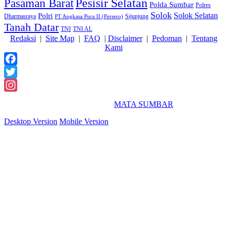
Pasaman Barat
Pesisir Selatan
Polda Sumbar
Polres
Solok
Solok Selatan
Polri
Dharmasraya
Sijunjung
PT Angkasa Pura II (Persero)
Tanah Datar
TNI
TNI AL
Redaksi
|
Site Map
|
FAQ
|
Disclaimer
|
Pedoman
|
Tentang
Kami
Facebook
Twitter
Instagram
2018 Powered By
MATA SUMBAR
Desktop Version
Mobile Version