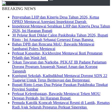
BREAKING NEWS
Penyerahan LHP dan Kinerja Desa Tahun 2026, Ketua
DPRD Mentawai Apresiasi Inspektorat Daerah
Inspektorat Mentawai Serahkan LHP dan Kinerja Desa Tahun
2026, Ini Harapan Bupati
30 Pelajar Ikuti Diklat Calon Paskibraka Tahun 2026, Bupati
Rinto : Ini Amanah Sebagai Generasi Emas Bangsa
Bahas DPB dan Rencana MoU, Bawaslu Mentawai
Sambangi Polres Mentawai
Perkuat Kapasitas, Kickboxing Mentawai Ikuti Penataran
Pelatih dan Wasit Juri
Tekan Tawuran dan Narkoba, PEKAT IB Padang Pariaman
Dorong Program Anugerah Nagari Aman dan Korong
Tangguh
Kunjungi Sekolah, Kadisdikbud Mentawai Dorong SDN 22
Tuapejat Untuk Terus Berinovasi dan Berprestasi
Bupati Rinto Lepas Dua Pelajar Pasukan Paskibraka Tingkat
Provinsi Sumbar
Perkuat Kelembagaan, Bawaslu Mentawai Teken MOU
Dengan Pemkab, Ini Harapan Bupati
Pemuda Katolik Komcab Mentawai Resmi di Lantik, Renatus
Rudi Ajak Seluruh Pengurus Perkuat Sinergitas