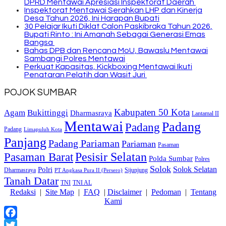
DPRD Mentawai Apresiasi Inspektorat Daerah
Inspektorat Mentawai Serahkan LHP dan Kinerja
Desa Tahun 2026, Ini Harapan Bupati
30 Pelajar Ikuti Diklat Calon Paskibraka Tahun 2026,
Bupati Rinto : Ini Amanah Sebagai Generasi Emas
Bangsa
Bahas DPB dan Rencana MoU, Bawaslu Mentawai
Sambangi Polres Mentawai
Perkuat Kapasitas, Kickboxing Mentawai Ikuti
Penataran Pelatih dan Wasit Juri
POJOK SUMBAR
Kabupaten 50 Kota
Bukittinggi
Agam
Dharmasraya
Lantamal II
Mentawai
Padang
Padang
Padang
Limapuluh Kota
Panjang
Padang Pariaman
Pariaman
Pasaman
Pasaman Barat
Pesisir Selatan
Polda Sumbar
Polres
Solok
Solok Selatan
Polri
Dharmasraya
Sijunjung
PT Angkasa Pura II (Persero)
Tanah Datar
TNI
TNI AL
Redaksi
|
Site Map
|
FAQ
|
Disclaimer
|
Pedoman
|
Tentang
Kami
Facebook