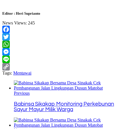
Editor : Heri Suprianto
News Views:
245
Facebook
Twitter
WhatsApp
Messenger
Line
Tags:
Mentawai
Copy
Link
Previous
Babinsa Sikakap Monitoring Perkebunan
Sayur Mayur Milik Warga