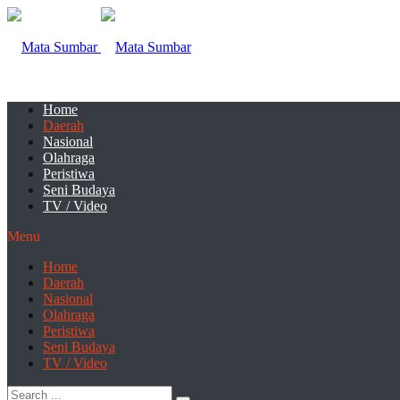
Home
Daerah
Nasional
Olahraga
Peristiwa
Seni Budaya
TV / Video
Menu
Home
Daerah
Nasional
Olahraga
Peristiwa
Seni Budaya
TV / Video