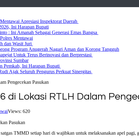
entawai Apresiasi Inspektorat Daerah
026, Ini Harapan Bupati
 Rinto : Ini Amanah Sebagai Generasi Emas Bangsa
Polres Mentawai
ih dan Wasit Juri
rong Program Anugerah Nagari Aman dan Korong Tangguh
ejat Untuk Terus Berinovasi dan Berprestasi
rovinsi Sumbar
 Pemkab, Ini Harapan Bupati
udi Ajak Seluruh Pengurus Perkuat Sinergitas
lam Pengecekan Pasukan
6 di Lokasi RTLH Dalam Peng
awai
Views: 620
satgas TMMD setiap hari di wajibkan untuk melaksanakan apel pagi, 