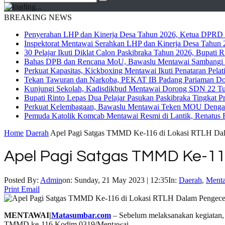
BREAKING NEWS
Penyerahan LHP dan Kinerja Desa Tahun 2026, Ketua DPRD M
Inspektorat Mentawai Serahkan LHP dan Kinerja Desa Tahun 2
30 Pelajar Ikuti Diklat Calon Paskibraka Tahun 2026, Bupati
Bahas DPB dan Rencana MoU, Bawaslu Mentawai Sambangi 
Perkuat Kapasitas, Kickboxing Mentawai Ikuti Penataran Pelat
Tekan Tawuran dan Narkoba, PEKAT IB Padang Pariaman Do
Kunjungi Sekolah, Kadisdikbud Mentawai Dorong SDN 22 Tuap
Bupati Rinto Lepas Dua Pelajar Pasukan Paskibraka Tingkat P
Perkuat Kelembagaan, Bawaslu Mentawai Teken MOU Dengan
Pemuda Katolik Komcab Mentawai Resmi di Lantik, Renatus R
Home
Daerah
Apel Pagi Satgas TMMD Ke-116 di Lokasi RTLH Da
Apel Pagi Satgas TMMD Ke-11
Posted By:
Admin
on:
Sunday, 21 May 2023 | 12:35
In:
Daerah
,
Ment
Print
Email
MENTAWAI|
Matasumbar.com
– Sebelum melaksanakan kegiatan, 
TMMD ke-116 Kodim 0319/Mentawai.