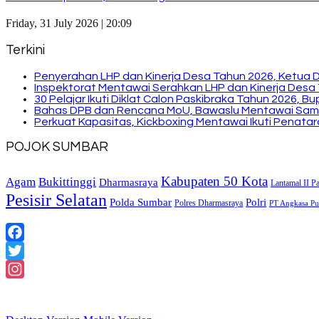
Friday, 31 July 2026 | 20:09
Terkini
Penyerahan LHP dan Kinerja Desa Tahun 2026, Ketua 
Inspektorat Mentawai Serahkan LHP dan Kinerja Desa 
30 Pelajar Ikuti Diklat Calon Paskibraka Tahun 2026, 
Bahas DPB dan Rencana MoU, Bawaslu Mentawai Sam
Perkuat Kapasitas, Kickboxing Mentawai Ikuti Penatara
POJOK SUMBAR
Kabupaten 50 Kota
Bukittinggi
Agam
Dharmasraya
Lantamal II P
Pesisir Selatan
Polda Sumbar
Polri
Polres Dharmasraya
PT Angkasa Pur
Facebook
Twitter
Instagram