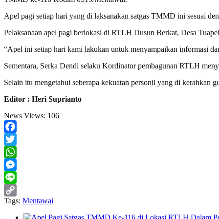
Apel pagi setiap hari yang di laksanakan satgas TMMD ini sesuai 
Pelaksanaan apel pagi berlokasi di RTLH Dusun Berkat, Desa Tuape
“Apel ini setiap hari kami lakukan untuk menyampaikan informasi da
Sementara, Serka Dendi selaku Kordinator pembagunan RTLH menyam
Selain itu mengetahui seberapa kekuatan personil yang di kerahka
Editor : Heri Suprianto
News Views:
106
Facebook
Twitter
WhatsApp
Messenger
Line
Tags:
Mentawai
Copy
Link