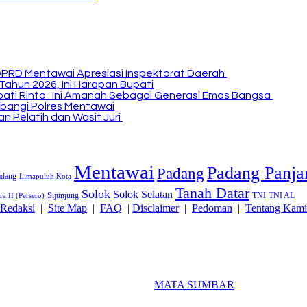
DPRD Mentawai Apresiasi Inspektorat Daerah
Tahun 2026, Ini Harapan Bupati
Bupati Rinto : Ini Amanah Sebagai Generasi Emas Bangsa
bangi Polres Mentawai
n Pelatih dan Wasit Juri
Mentawai
Padang Panja
Padang
adang
Limapuluh Kota
Tanah Datar
Solok
Solok Selatan
Sijunjung
TNI
TNI AL
a II (Persero)
Redaksi
|
Site Map
|
FAQ
|
Disclaimer
|
Pedoman
|
Tentang Kami
2018 Powered By
MATA SUMBAR