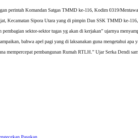
dengan perintah Komandan Satgas TMMD ke-116, Kodim 0319/Mentawai,
ijat, Kecamatan Sipora Utara yang di pimpin Dan SSK TMMD ke-116, L
n pembagian sektor-sektor tugas yg akan di kerjakan” ujarnya menyam
paikan, bahwa apel pagi yang di laksanakan guna mengetahui apa ya
n guna mempercepat pembangunan Rumah RTLH.” Ujar Serka Dendi sambi