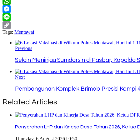
Twitter
WhatsApp
Messenger
Line
Tags:
Mentawai
Copy
Link
Previous
Selain Meninjau Sumdarsin di Pasbar, Kapol
Next
Pembangunan Komplek Brimob Presisi Kompi 4 P
Related Articles
Penyerahan LHP dan Kinerja Desa Tahun 2026, Ketua 
Thursday, 6 August 2026 | 0:50