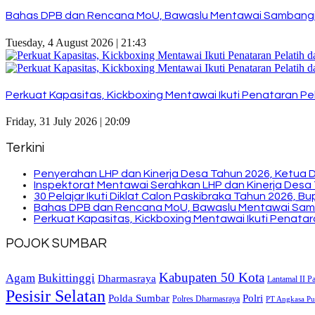
Bahas DPB dan Rencana MoU, Bawaslu Mentawai Sambangi
Tuesday, 4 August 2026 | 21:43
Perkuat Kapasitas, Kickboxing Mentawai Ikuti Penataran Pel
Friday, 31 July 2026 | 20:09
Terkini
Penyerahan LHP dan Kinerja Desa Tahun 2026, Ketua 
Inspektorat Mentawai Serahkan LHP dan Kinerja Desa 
30 Pelajar Ikuti Diklat Calon Paskibraka Tahun 2026, 
Bahas DPB dan Rencana MoU, Bawaslu Mentawai Sam
Perkuat Kapasitas, Kickboxing Mentawai Ikuti Penatara
POJOK SUMBAR
Kabupaten 50 Kota
Bukittinggi
Agam
Dharmasraya
Lantamal II P
Pesisir Selatan
Polda Sumbar
Polri
Polres Dharmasraya
PT Angkasa Pur