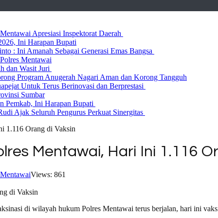
entawai Apresiasi Inspektorat Daerah
026, Ini Harapan Bupati
 Rinto : Ini Amanah Sebagai Generasi Emas Bangsa
Polres Mentawai
ih dan Wasit Juri
rong Program Anugerah Nagari Aman dan Korong Tangguh
ejat Untuk Terus Berinovasi dan Berprestasi
rovinsi Sumbar
 Pemkab, Ini Harapan Bupati
udi Ajak Seluruh Pengurus Perkuat Sinergitas
ni 1.116 Orang di Vaksin
lres Mentawai, Hari Ini 1.116 O
Mentawai
Views: 861
inasi di wilayah hukum Polres Mentawai terus berjalan, hari ini vaksi