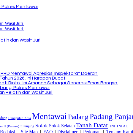
 Polres Mentawai
atih dan Wasit Juri
DPRD Mentawai Apresiasi Inspektorat Daerah
Tahun 2026, Ini Harapan Bupati
Bupati Rinto : Ini Amanah Sebagai Generasi Emas Bangsa
bangi Polres Mentawai
n Pelatih dan Wasit Juri
Mentawai
Padang Panja
Padang
adang
Limapuluh Kota
Tanah Datar
Solok
Solok Selatan
Sijunjung
TNI
TNI AL
a II (Persero)
Redaksi
|
Site Map
|
FAQ
|
Disclaimer
|
Pedoman
|
Tentang Kami