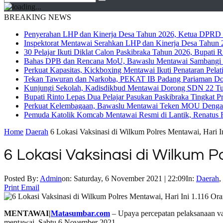
BREAKING NEWS
Penyerahan LHP dan Kinerja Desa Tahun 2026, Ketua DPRD M
Inspektorat Mentawai Serahkan LHP dan Kinerja Desa Tahun 2
30 Pelajar Ikuti Diklat Calon Paskibraka Tahun 2026, Bupati
Bahas DPB dan Rencana MoU, Bawaslu Mentawai Sambangi 
Perkuat Kapasitas, Kickboxing Mentawai Ikuti Penataran Pelat
Tekan Tawuran dan Narkoba, PEKAT IB Padang Pariaman Do
Kunjungi Sekolah, Kadisdikbud Mentawai Dorong SDN 22 Tuap
Bupati Rinto Lepas Dua Pelajar Pasukan Paskibraka Tingkat P
Perkuat Kelembagaan, Bawaslu Mentawai Teken MOU Dengan
Pemuda Katolik Komcab Mentawai Resmi di Lantik, Renatus R
Home
Daerah
6 Lokasi Vaksinasi di Wilkum Polres Mentawai, Hari I
6 Lokasi Vaksinasi di Wilkum Po
Posted By:
Admin
on:
Saturday, 6 November 2021 | 22:09
In:
Daerah
,
Print
Email
MENTAWAI|
Matasumbar.com
– Upaya percepatan pelaksanaan vaks
mentawai, Sabtu 6 November 2021.