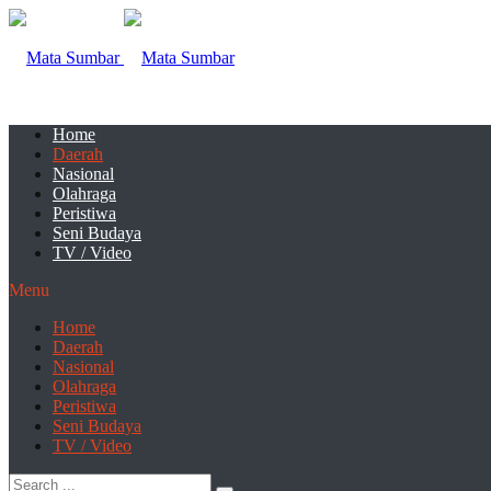
Home
Daerah
Nasional
Olahraga
Peristiwa
Seni Budaya
TV / Video
Menu
Home
Daerah
Nasional
Olahraga
Peristiwa
Seni Budaya
TV / Video