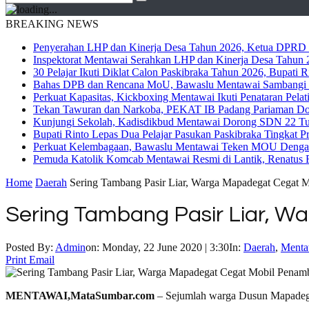
BREAKING NEWS
Penyerahan LHP dan Kinerja Desa Tahun 2026, Ketua DPRD M
Inspektorat Mentawai Serahkan LHP dan Kinerja Desa Tahun 2
30 Pelajar Ikuti Diklat Calon Paskibraka Tahun 2026, Bupati
Bahas DPB dan Rencana MoU, Bawaslu Mentawai Sambangi 
Perkuat Kapasitas, Kickboxing Mentawai Ikuti Penataran Pelat
Tekan Tawuran dan Narkoba, PEKAT IB Padang Pariaman Do
Kunjungi Sekolah, Kadisdikbud Mentawai Dorong SDN 22 Tuap
Bupati Rinto Lepas Dua Pelajar Pasukan Paskibraka Tingkat P
Perkuat Kelembagaan, Bawaslu Mentawai Teken MOU Dengan
Pemuda Katolik Komcab Mentawai Resmi di Lantik, Renatus R
Home
Daerah
Sering Tambang Pasir Liar, Warga Mapadegat Cegat 
Sering Tambang Pasir Liar, 
Posted By:
Admin
on:
Monday, 22 June 2020 | 3:30
In:
Daerah
,
Menta
Print
Email
MENTAWAI,MataSumbar.com
– Sejumlah warga Dusun Mapadegat