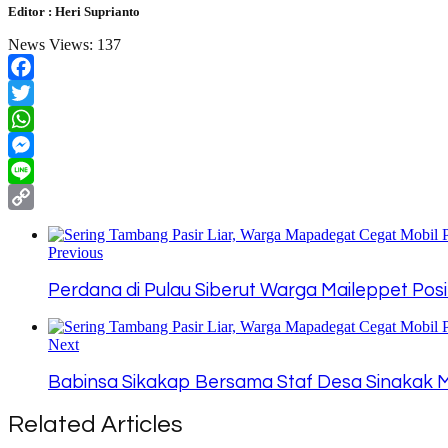
Editor : Heri Suprianto
News Views:
137
Facebook
Twitter
WhatsApp
Messenger
Line
Copy
Link
Previous
Perdana di Pulau Siberut Warga Maileppet Posit
Next
Babinsa Sikakap Bersama Staf Desa Sinakak M
Related Articles