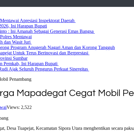
entawai Apresiasi Inspektorat Daerah
026, Ini Harapan Bupati
 Rinto : Ini Amanah Sebagai Generasi Emas Bangsa
Polres Mentawai
ih dan Wasit Juri
rong Program Anugerah Nagari Aman dan Korong Tangguh
ejat Untuk Terus Berinovasi dan Berprestasi
rovinsi Sumbar
 Pemkab, Ini Harapan Bupati
udi Ajak Seluruh Pengurus Perkuat Sinergitas
Mobil Penambang
Warga Mapadegat Cegat Mobil 
wai
Views: 2,522
, Desa Tuapejat, Kecamatan Sipora Utara menghentikan secara paksa