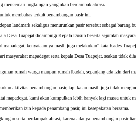
ang mencemari lingkungan yang akan berdampak abrasi.
untuk membahas terkait penambangan pasir ini.
depan landmark sekaligus menurunkan pasir tersebut sebagai barang bu
pala Desa Tuapejat didampingi Kepala Dusun beserta sejumlah masyara
ai mapadegat, kenyataannya masih juga melakukan” kata Kades Tuapejat 
 dari masyarakat mapadegat serta kepala Desa Tuapejat, seakan tidak di
gunan rumah warga maupun rumah ibadah, sepanjang ada izin dari masy
lakukan aktivitas penambangan pasir, tapi kalau masih juga tidak meng
tai mapadegat, kami akan kumpulkan lebih banyak lagi massa untuk me
 memberikan izin kepada penambang pasir, ini kesepakatan bersama.
gkungan serta berdampak abrasi, karena adanya penambangan pasir lia