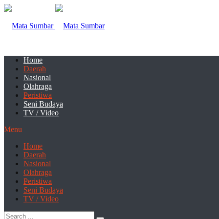
Home
Daerah
Nasional
Olahraga
Peristiwa
Seni Budaya
TV / Video
Menu
Home
Daerah
Nasional
Olahraga
Peristiwa
Seni Budaya
TV / Video