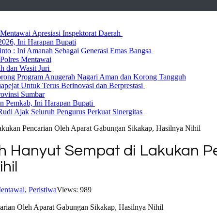
entawai Apresiasi Inspektorat Daerah
026, Ini Harapan Bupati
 Rinto : Ini Amanah Sebagai Generasi Emas Bangsa
Polres Mentawai
ih dan Wasit Juri
rong Program Anugerah Nagari Aman dan Korong Tangguh
ejat Untuk Terus Berinovasi dan Berprestasi
rovinsi Sumbar
 Pemkab, Ini Harapan Bupati
udi Ajak Seluruh Pengurus Perkuat Sinergitas
ukan Pencarian Oleh Aparat Gabungan Sikakap, Hasilnya Nihil
h Hanyut Sempat di Lakukan Pe
hil
entawai
,
Peristiwa
Views: 989