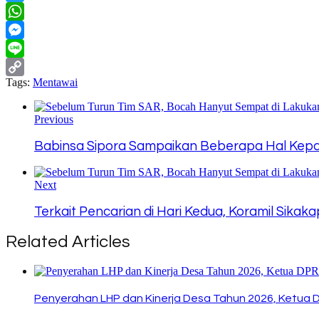
Twitter
WhatsApp
Messenger
Line
Tags:
Mentawai
Copy
Link
Previous
Babinsa Sipora Sampaikan Beberapa Hal Kep
Next
Terkait Pencarian di Hari Kedua, Koramil Sik
Related Articles
Penyerahan LHP dan Kinerja Desa Tahun 2026, Ketua 