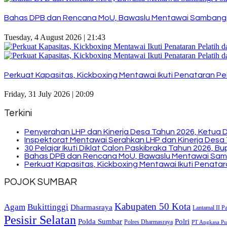
Bahas DPB dan Rencana MoU, Bawaslu Mentawai Sambangi
Tuesday, 4 August 2026 | 21:43
Perkuat Kapasitas, Kickboxing Mentawai Ikuti Penataran Pel
Friday, 31 July 2026 | 20:09
Terkini
Penyerahan LHP dan Kinerja Desa Tahun 2026, Ketua 
Inspektorat Mentawai Serahkan LHP dan Kinerja Desa 
30 Pelajar Ikuti Diklat Calon Paskibraka Tahun 2026, 
Bahas DPB dan Rencana MoU, Bawaslu Mentawai Sam
Perkuat Kapasitas, Kickboxing Mentawai Ikuti Penatara
POJOK SUMBAR
Kabupaten 50 Kota
Bukittinggi
Agam
Dharmasraya
Lantamal II P
Pesisir Selatan
Polda Sumbar
Polri
Polres Dharmasraya
PT Angkasa Pur