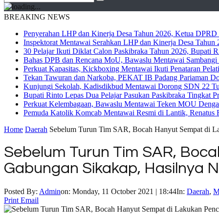
BREAKING NEWS
Penyerahan LHP dan Kinerja Desa Tahun 2026, Ketua DPRD M
Inspektorat Mentawai Serahkan LHP dan Kinerja Desa Tahun 2
30 Pelajar Ikuti Diklat Calon Paskibraka Tahun 2026, Bupati
Bahas DPB dan Rencana MoU, Bawaslu Mentawai Sambangi 
Perkuat Kapasitas, Kickboxing Mentawai Ikuti Penataran Pelat
Tekan Tawuran dan Narkoba, PEKAT IB Padang Pariaman Do
Kunjungi Sekolah, Kadisdikbud Mentawai Dorong SDN 22 Tuap
Bupati Rinto Lepas Dua Pelajar Pasukan Paskibraka Tingkat P
Perkuat Kelembagaan, Bawaslu Mentawai Teken MOU Dengan
Pemuda Katolik Komcab Mentawai Resmi di Lantik, Renatus R
Home
Daerah
Sebelum Turun Tim SAR, Bocah Hanyut Sempat di Lak
Sebelum Turun Tim SAR, Boca
Gabungan Sikakap, Hasilnya Ni
Posted By:
Admin
on:
Monday, 11 October 2021 | 18:44
In:
Daerah
,
M
Print
Email