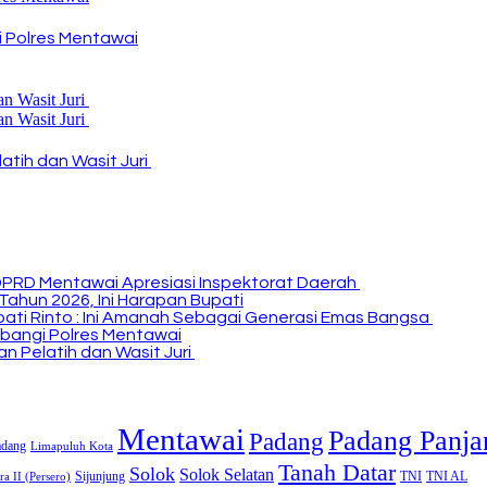
 Polres Mentawai
atih dan Wasit Juri
DPRD Mentawai Apresiasi Inspektorat Daerah
Tahun 2026, Ini Harapan Bupati
Bupati Rinto : Ini Amanah Sebagai Generasi Emas Bangsa
bangi Polres Mentawai
n Pelatih dan Wasit Juri
Mentawai
Padang Panja
Padang
adang
Limapuluh Kota
Tanah Datar
Solok
Solok Selatan
Sijunjung
TNI
TNI AL
a II (Persero)