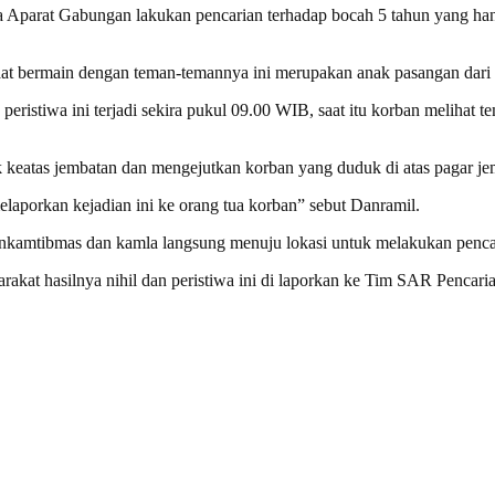
a Aparat Gabungan lakukan pencarian terhadap bocah 5 tahun yang ha
 saat bermain dengan teman-temannya ini merupakan anak pasangan dar
eristiwa ini terjadi sekira pukul 09.00 WIB, saat itu korban melihat 
 keatas jembatan dan mengejutkan korban yang duduk di atas pagar je
melaporkan kejadian ini ke orang tua korban” sebut Danramil.
binkamtibmas dan kamla langsung menuju lokasi untuk melakukan penca
akat hasilnya nihil dan peristiwa ini di laporkan ke Tim SAR Pencar