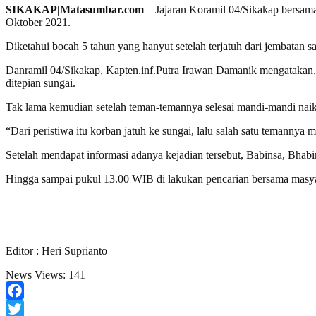
SIKAKAP|Matasumbar.com
– Jajaran Koramil 04/Sikakap bersam
Oktober 2021.
Diketahui bocah 5 tahun yang hanyut setelah terjatuh dari jembatan
Danramil 04/Sikakap, Kapten.inf.Putra Irawan Damanik mengatakan, p
ditepian sungai.
Tak lama kemudian setelah teman-temannya selesai mandi-mandi naik
“Dari peristiwa itu korban jatuh ke sungai, lalu salah satu temannya 
Setelah mendapat informasi adanya kejadian tersebut, Babinsa, Bha
Hingga sampai pukul 13.00 WIB di lakukan pencarian bersama masyar
Editor : Heri Suprianto
News Views:
141
Facebook