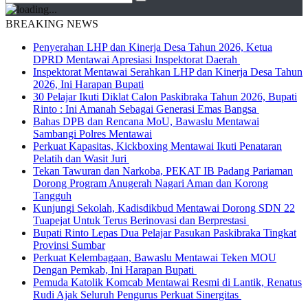
BREAKING NEWS
Penyerahan LHP dan Kinerja Desa Tahun 2026, Ketua
DPRD Mentawai Apresiasi Inspektorat Daerah
Inspektorat Mentawai Serahkan LHP dan Kinerja Desa Tahun
2026, Ini Harapan Bupati
30 Pelajar Ikuti Diklat Calon Paskibraka Tahun 2026, Bupati
Rinto : Ini Amanah Sebagai Generasi Emas Bangsa
Bahas DPB dan Rencana MoU, Bawaslu Mentawai
Sambangi Polres Mentawai
Perkuat Kapasitas, Kickboxing Mentawai Ikuti Penataran
Pelatih dan Wasit Juri
Tekan Tawuran dan Narkoba, PEKAT IB Padang Pariaman
Dorong Program Anugerah Nagari Aman dan Korong
Tangguh
Kunjungi Sekolah, Kadisdikbud Mentawai Dorong SDN 22
Tuapejat Untuk Terus Berinovasi dan Berprestasi
Bupati Rinto Lepas Dua Pelajar Pasukan Paskibraka Tingkat
Provinsi Sumbar
Perkuat Kelembagaan, Bawaslu Mentawai Teken MOU
Dengan Pemkab, Ini Harapan Bupati
Pemuda Katolik Komcab Mentawai Resmi di Lantik, Renatus
Rudi Ajak Seluruh Pengurus Perkuat Sinergitas