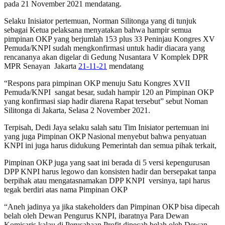
pada 21 November 2021 mendatang.
Selaku Inisiator pertemuan, Norman Silitonga yang di tunjuk
sebagai Ketua pelaksana menyatakan bahwa hampir semua
pimpinan OKP yang berjumlah 153 plus 33 Peninjau Kongres XV
Pemuda/KNPI sudah mengkonfirmasi untuk hadir diacara yang
rencananya akan digelar di Gedung Nusantara V Komplek DPR
MPR Senayan Jakarta
21-11-21
mendatang
“Respons para pimpinan OKP menuju Satu Kongres XVII
Pemuda/KNPI sangat besar, sudah hampir 120 an Pimpinan OKP
yang konfirmasi siap hadir diarena Rapat tersebut” sebut Noman
Silitonga di Jakarta, Selasa 2 November 2021.
Terpisah, Dedi Jaya selaku salah satu Tim Inisiator pertemuan ini
yang juga Pimpinan OKP Nasional menyebut bahwa penyatuan
KNPI ini juga harus didukung Pemerintah dan semua pihak terkait,
Pimpinan OKP juga yang saat ini berada di 5 versi kepengurusan
DPP KNPI harus legowo dan konsisten hadir dan bersepakat tanpa
berpihak atau mengatasnamakan DPP KNPI versinya, tapi harus
tegak berdiri atas nama Pimpinan OKP
“Aneh jadinya ya jika stakeholders dan Pimpinan OKP bisa dipecah
belah oleh Dewan Pengurus KNPI, ibaratnya Para Dewan
Komisaris kalau di Perusahaan Profit dipecah belah oleh Dewan