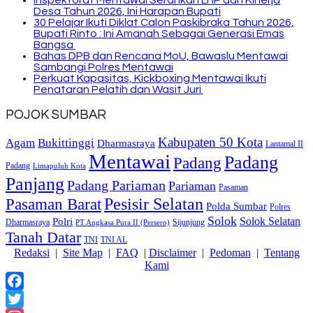
Inspektorat Mentawai Serahkan LHP dan Kinerja
Desa Tahun 2026, Ini Harapan Bupati
30 Pelajar Ikuti Diklat Calon Paskibraka Tahun 2026,
Bupati Rinto : Ini Amanah Sebagai Generasi Emas
Bangsa
Bahas DPB dan Rencana MoU, Bawaslu Mentawai
Sambangi Polres Mentawai
Perkuat Kapasitas, Kickboxing Mentawai Ikuti
Penataran Pelatih dan Wasit Juri
POJOK SUMBAR
Kabupaten 50 Kota
Bukittinggi
Agam
Dharmasraya
Lantamal II
Mentawai
Padang
Padang
Padang
Limapuluh Kota
Panjang
Padang Pariaman
Pariaman
Pasaman
Pasaman Barat
Pesisir Selatan
Polda Sumbar
Polres
Solok
Solok Selatan
Polri
Dharmasraya
Sijunjung
PT Angkasa Pura II (Persero)
Tanah Datar
TNI
TNI AL
Redaksi
|
Site Map
|
FAQ
|
Disclaimer
|
Pedoman
|
Tentang
Kami
Facebook