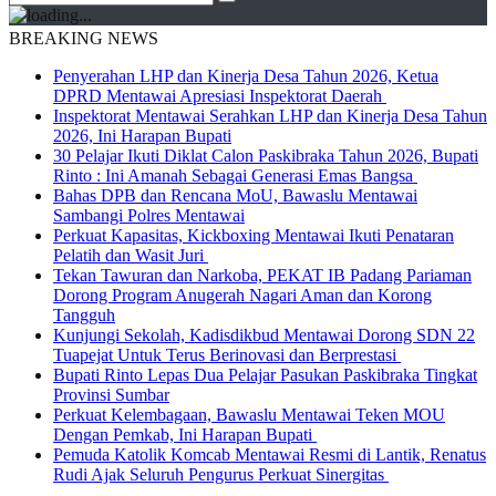
BREAKING NEWS
Penyerahan LHP dan Kinerja Desa Tahun 2026, Ketua
DPRD Mentawai Apresiasi Inspektorat Daerah
Inspektorat Mentawai Serahkan LHP dan Kinerja Desa Tahun
2026, Ini Harapan Bupati
30 Pelajar Ikuti Diklat Calon Paskibraka Tahun 2026, Bupati
Rinto : Ini Amanah Sebagai Generasi Emas Bangsa
Bahas DPB dan Rencana MoU, Bawaslu Mentawai
Sambangi Polres Mentawai
Perkuat Kapasitas, Kickboxing Mentawai Ikuti Penataran
Pelatih dan Wasit Juri
Tekan Tawuran dan Narkoba, PEKAT IB Padang Pariaman
Dorong Program Anugerah Nagari Aman dan Korong
Tangguh
Kunjungi Sekolah, Kadisdikbud Mentawai Dorong SDN 22
Tuapejat Untuk Terus Berinovasi dan Berprestasi
Bupati Rinto Lepas Dua Pelajar Pasukan Paskibraka Tingkat
Provinsi Sumbar
Perkuat Kelembagaan, Bawaslu Mentawai Teken MOU
Dengan Pemkab, Ini Harapan Bupati
Pemuda Katolik Komcab Mentawai Resmi di Lantik, Renatus
Rudi Ajak Seluruh Pengurus Perkuat Sinergitas