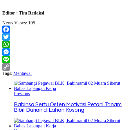
Editor : Tim Redaksi
News Views:
105
Facebook
Twitter
WhatsApp
Messenger
Line
Tags:
Mentawai
Copy
Link
Previous
Babinsa Sertu Osten Motivasi Petani Tanam
Bibit Durian di Lahan Kosong