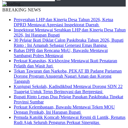
BREAKING NEWS
Penyerahan LHP dan Kinerja Desa Tahun 2026, Ketua
DPRD Mentawai Apresiasi Inspektorat Daerah
Inspektorat Mentawai Serahkan LHP dan Kinerja Desa Tahun
2026, Ini Harapan Bupati
30 Pelajar Ikuti Diklat Calon Paskibraka Tahun 2026, Bupati
Rinto : Ini Amanah Sebagai Generasi Emas Bangsa
Bahas DPB dan Rencana MoU, Bawaslu Mentawai
Sambangi Polres Mentawai
Perkuat Kapasitas, Kickboxing Mentawai Ikuti Penataran
Pelatih dan Wasit Juri
Tekan Tawuran dan Narkoba, PEKAT IB Padang Pariaman
Dorong Program Anugerah Nagari Aman dan Korong
Tangguh
Kunjungi Sekolah, Kadisdikbud Mentawai Dorong SDN 22
Tuapejat Untuk Terus Berinovasi dan Berprestasi
Bupati Rinto Lepas Dua Pelajar Pasukan Paskibraka Tingkat
Provinsi Sumbar
Perkuat Kelembagaan, Bawaslu Mentawai Teken MOU
Dengan Pemkab, Ini Harapan Bupati
Pemuda Katolik Komcab Mentawai Resmi di Lantik, Renatus
Rudi Ajak Seluruh Pengurus Perkuat Sinergitas