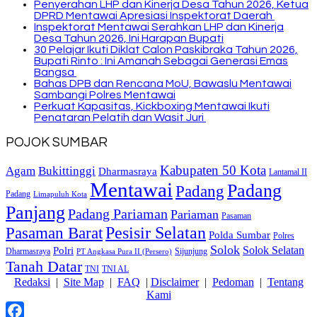
Penyerahan LHP dan Kinerja Desa Tahun 2026, Ketua
DPRD Mentawai Apresiasi Inspektorat Daerah
Inspektorat Mentawai Serahkan LHP dan Kinerja
Desa Tahun 2026, Ini Harapan Bupati
30 Pelajar Ikuti Diklat Calon Paskibraka Tahun 2026,
Bupati Rinto : Ini Amanah Sebagai Generasi Emas
Bangsa
Bahas DPB dan Rencana MoU, Bawaslu Mentawai
Sambangi Polres Mentawai
Perkuat Kapasitas, Kickboxing Mentawai Ikuti
Penataran Pelatih dan Wasit Juri
POJOK SUMBAR
Kabupaten 50 Kota
Bukittinggi
Agam
Dharmasraya
Lantamal II
Mentawai
Padang
Padang
Padang
Limapuluh Kota
Panjang
Padang Pariaman
Pariaman
Pasaman
Pasaman Barat
Pesisir Selatan
Polda Sumbar
Polres
Solok
Solok Selatan
Polri
Dharmasraya
Sijunjung
PT Angkasa Pura II (Persero)
Tanah Datar
TNI
TNI AL
Redaksi
|
Site Map
|
FAQ
|
Disclaimer
|
Pedoman
|
Tentang
Kami