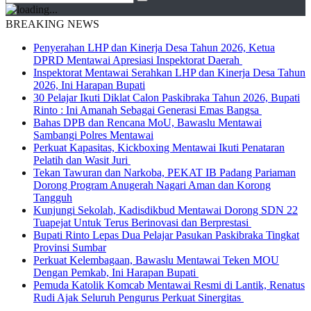
BREAKING NEWS
Penyerahan LHP dan Kinerja Desa Tahun 2026, Ketua
DPRD Mentawai Apresiasi Inspektorat Daerah
Inspektorat Mentawai Serahkan LHP dan Kinerja Desa Tahun
2026, Ini Harapan Bupati
30 Pelajar Ikuti Diklat Calon Paskibraka Tahun 2026, Bupati
Rinto : Ini Amanah Sebagai Generasi Emas Bangsa
Bahas DPB dan Rencana MoU, Bawaslu Mentawai
Sambangi Polres Mentawai
Perkuat Kapasitas, Kickboxing Mentawai Ikuti Penataran
Pelatih dan Wasit Juri
Tekan Tawuran dan Narkoba, PEKAT IB Padang Pariaman
Dorong Program Anugerah Nagari Aman dan Korong
Tangguh
Kunjungi Sekolah, Kadisdikbud Mentawai Dorong SDN 22
Tuapejat Untuk Terus Berinovasi dan Berprestasi
Bupati Rinto Lepas Dua Pelajar Pasukan Paskibraka Tingkat
Provinsi Sumbar
Perkuat Kelembagaan, Bawaslu Mentawai Teken MOU
Dengan Pemkab, Ini Harapan Bupati
Pemuda Katolik Komcab Mentawai Resmi di Lantik, Renatus
Rudi Ajak Seluruh Pengurus Perkuat Sinergitas