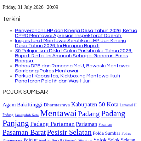
Friday, 31 July 2026 | 20:09
Terkini
Penyerahan LHP dan Kinerja Desa Tahun 2026, Ketua
DPRD Mentawai Apresiasi Inspektorat Daerah
Inspektorat Mentawai Serahkan LHP dan Kinerja
Desa Tahun 2026, Ini Harapan Bupati
30 Pelajar Ikuti Diklat Calon Paskibraka Tahun 2026,
Bupati Rinto : Ini Amanah Sebagai Generasi Emas
Bangsa
Bahas DPB dan Rencana MoU, Bawaslu Mentawai
Sambangi Polres Mentawai
Perkuat Kapasitas, Kickboxing Mentawai Ikuti
Penataran Pelatih dan Wasit Juri
POJOK SUMBAR
Kabupaten 50 Kota
Bukittinggi
Agam
Dharmasraya
Lantamal II
Mentawai
Padang
Padang
Padang
Limapuluh Kota
Panjang
Padang Pariaman
Pariaman
Pasaman
Pasaman Barat
Pesisir Selatan
Polda Sumbar
Polres
Solok
Solok Selatan
Polri
Dharmasraya
Sijunjung
PT Angkasa Pura II (Persero)