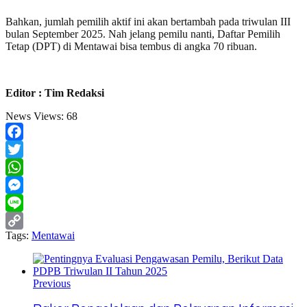
Bahkan, jumlah pemilih aktif ini akan bertambah pada triwulan III
bulan September 2025. Nah jelang pemilu nanti, Daftar Pemilih
Tetap (DPT) di Mentawai bisa tembus di angka 70 ribuan.
Editor : Tim Redaksi
News Views:
68
Facebook
Twitter
WhatsApp
Messenger
Line
Tags:
Mentawai
Copy
Link
Previous