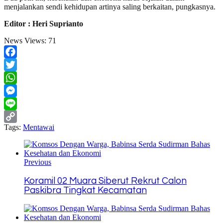
menjalankan sendi kehidupan artinya saling berkaitan, pungkasnya.
Editor : Heri Suprianto
News Views:
71
Facebook
Twitter
WhatsApp
Messenger
Line
Tags:
Mentawai
Copy
Link
Previous
Koramil 02 Muara Siberut Rekrut Calon
Paskibra Tingkat Kecamatan