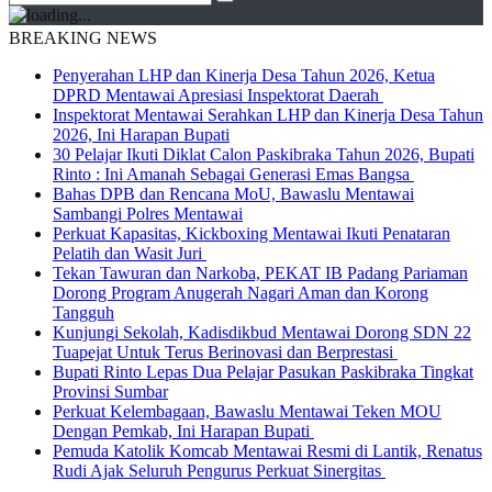
BREAKING NEWS
Penyerahan LHP dan Kinerja Desa Tahun 2026, Ketua
DPRD Mentawai Apresiasi Inspektorat Daerah
Inspektorat Mentawai Serahkan LHP dan Kinerja Desa Tahun
2026, Ini Harapan Bupati
30 Pelajar Ikuti Diklat Calon Paskibraka Tahun 2026, Bupati
Rinto : Ini Amanah Sebagai Generasi Emas Bangsa
Bahas DPB dan Rencana MoU, Bawaslu Mentawai
Sambangi Polres Mentawai
Perkuat Kapasitas, Kickboxing Mentawai Ikuti Penataran
Pelatih dan Wasit Juri
Tekan Tawuran dan Narkoba, PEKAT IB Padang Pariaman
Dorong Program Anugerah Nagari Aman dan Korong
Tangguh
Kunjungi Sekolah, Kadisdikbud Mentawai Dorong SDN 22
Tuapejat Untuk Terus Berinovasi dan Berprestasi
Bupati Rinto Lepas Dua Pelajar Pasukan Paskibraka Tingkat
Provinsi Sumbar
Perkuat Kelembagaan, Bawaslu Mentawai Teken MOU
Dengan Pemkab, Ini Harapan Bupati
Pemuda Katolik Komcab Mentawai Resmi di Lantik, Renatus
Rudi Ajak Seluruh Pengurus Perkuat Sinergitas