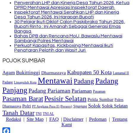
Penyerahan LHP dan Kinerja Desa Tahun 2026, Ketua
DPRD Mentawai Apresiasi Inspektorat Daerah
Inspektorat Mentawai Serahkan LHP dan Kinerja
Desa Tahun 2026, Ini Harapan Bupati
30 Pelajar Ikuti Diklat Calon Paskibraka Tahun 2026,
Bupati Rinto : Ini Amanah Sebagai Generasi Emas
Bangsa
Bahas DPB dan Rencana MoU, Bawaslu Mentawai
Sambangi Polres Mentawai
Perkuat Kapasitas, Kickboxing Mentawai Ikuti
Penataran Pelatih dan Wasit Juri
POJOK SUMBAR
Kabupaten 50 Kota
Bukittinggi
Agam
Dharmasraya
Lantamal II
Mentawai
Padang
Padang
Padang
Limapuluh Kota
Panjang
Padang Pariaman
Pariaman
Pasaman
Pasaman Barat
Pesisir Selatan
Polda Sumbar
Polres
Solok
Solok Selatan
Polri
Dharmasraya
Sijunjung
PT Angkasa Pura II (Persero)
Tanah Datar
TNI
TNI AL
Redaksi
|
Site Map
|
FAQ
|
Disclaimer
|
Pedoman
|
Tentang
Kami