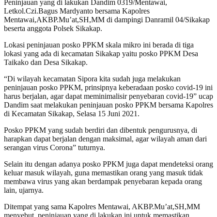
Peninjauan yang di lakukan Dandim 0319/Mentawai,
Letkol.Czi.Bagus Mardyanto bersama Kapolres
Mentawai,AKBP.Mu’at,SH,MM di dampingi Danramil 04/Sikakap
beserta anggota Polsek Sikakap.
Lokasi peninjauan posko PPKM skala mikro ini berada di tiga
lokasi yang ada di kecamatan Sikakap yaitu posko PPKM Desa
Taikako dan Desa Sikakap.
“Di wilayah kecamatan Sipora kita sudah juga melakukan
peninjauan posko PPKM, prinsipnya keberadaan posko covid-19 ini
harus berjalan, agar dapat meminimalisir penyebaran covid-19” ucap
Dandim saat melakukan peninjauan posko PPKM bersama Kapolres
di Kecamatan Sikakap, Selasa 15 Juni 2021.
Posko PPKM yang sudah berdiri dan dibentuk pengurusnya, di
harapkan dapat berjalan dengan maksimal, agar wilayah aman dari
serangan virus Corona” tuturnya.
Selain itu dengan adanya posko PPKM juga dapat mendeteksi orang
keluar masuk wilayah, guna memastikan orang yang masuk tidak
membawa virus yang akan berdampak penyebaran kepada orang
lain, ujarnya.
Ditempat yang sama Kapolres Mentawai, AKBP.Mu’at,SH,MM
menyebut, peninjauan yang di lakukan ini untuk memastikan