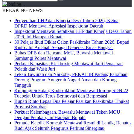
BREAKING NEWS
Penyerahan LHP dan Kinerja Desa Tahun 2026, Ketua
DPRD Mentawai Apresiasi Inspektorat Daerah
Inspektorat Mentawai Serahkan LHP dan Kinerja Desa Tahun
2026, Ini Harapan Bupati
30 Pelajar Ikuti Diklat Calon Paskibraka Tahun 2026, Bupati
Rinto : Ini Amanah Sebagai Generasi Emas Bangsa
Bahas DPB dan Rencana MoU, Bawaslu Mentawai
Sambangi Polres Mentawai
Perkuat Kapasitas, Kickboxing Mentawai Ikuti Penataran
Pelatih dan Wasit Juri
Tekan Tawuran dan Narkoba, PEKAT IB Padang Pariaman
Dorong Program Anugerah Nagari Aman dan Korong
Tangguh
Kunjungi Sekolah, Kadisdikbud Mentawai Dorong SDN 22
Tuapejat Untuk Terus Berinovasi dan Berprestasi
Bupati Rinto Lepas Dua Pelajar Pasukan Paskibraka Tingkat
Provinsi Sumbar
Perkuat Kelembagaan, Bawaslu Mentawai Teken MOU
Dengan Pemkab, Ini Harapan Bupati
Pemuda Katolik Komcab Mentawai Resmi di Lantik, Renatus
Rudi Ajak Seluruh Pengurus Perkuat Sinergitas