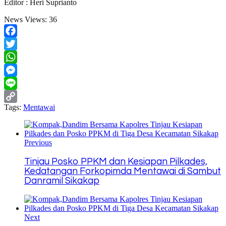
Editor : Heri Suprianto
News Views:
36
Facebook
Twitter
WhatsApp
Messenger
Line
Tags:
Mentawai
Copy
Link
Previous
Tinjau Posko PPKM dan Kesiapan Pilkades,
Kedatangan Forkopimda Mentawai di Sambut
Danramil Sikakap
Next