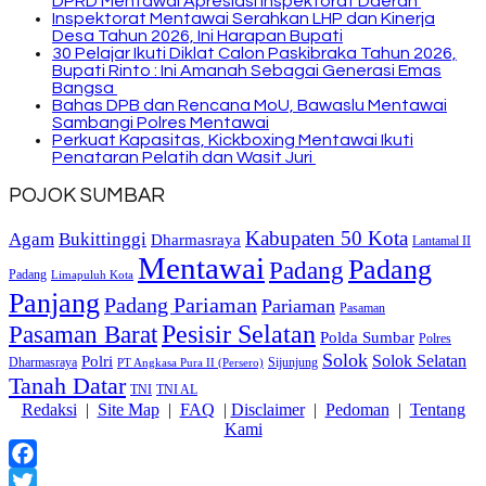
DPRD Mentawai Apresiasi Inspektorat Daerah
Inspektorat Mentawai Serahkan LHP dan Kinerja
Desa Tahun 2026, Ini Harapan Bupati
30 Pelajar Ikuti Diklat Calon Paskibraka Tahun 2026,
Bupati Rinto : Ini Amanah Sebagai Generasi Emas
Bangsa
Bahas DPB dan Rencana MoU, Bawaslu Mentawai
Sambangi Polres Mentawai
Perkuat Kapasitas, Kickboxing Mentawai Ikuti
Penataran Pelatih dan Wasit Juri
POJOK SUMBAR
Kabupaten 50 Kota
Bukittinggi
Agam
Dharmasraya
Lantamal II
Mentawai
Padang
Padang
Padang
Limapuluh Kota
Panjang
Padang Pariaman
Pariaman
Pasaman
Pasaman Barat
Pesisir Selatan
Polda Sumbar
Polres
Solok
Solok Selatan
Polri
Dharmasraya
Sijunjung
PT Angkasa Pura II (Persero)
Tanah Datar
TNI
TNI AL
Redaksi
|
Site Map
|
FAQ
|
Disclaimer
|
Pedoman
|
Tentang
Kami
Facebook