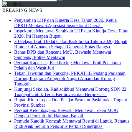
BREAKING NEWS
Penyerahan LHP dan Kinerja Desa Tahun 2026, Ketua
DPRD Mentawai Apresiasi Inspektorat Daerah
Inspektorat Mentawai Serahkan LHP dan Kinerja Desa Tahun
2026, Ini Harapan Bupati
30 Pelajar Ikuti Diklat Calon Paskibraka Tahun 2026, Bupati
Rinto : Ini Amanah Sebagai Generasi Emas Bangsa
Bahas DPB dan Rencana MoU, Bawaslu Mentawai
Sambangi Polres Mentawai
Perkuat Kapasitas, Kickboxing Mentawai Ikuti Penataran
Pelatih dan Wasit Juri
Tekan Tawuran dan Narkoba, PEKAT IB Padang Pariaman
Dorong Program Anugerah Nagari Aman dan Korong
Tangguh
Kunjungi Sekolah, Kadisdikbud Mentawai Dorong SDN 22
Tuapejat Untuk Terus Berinovasi dan Berprestasi
Bupati Rinto Lepas Dua Pelajar Pasukan Paskibraka Tingkat
Provinsi Sumbar
Perkuat Kelembagaan, Bawaslu Mentawai Teken MOU
Dengan Pemkab, Ini Harapan Bupati
Pemuda Katolik Komcab Mentawai Resmi di Lantik, Renatus
Rudi Ajak Seluruh Pengurus Perkuat Sinergitas