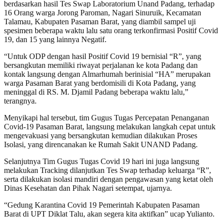
berdasarkan hasil Tes Swap Laboratorium Unand Padang, terhadap
16 Orang warga Jorong Paroman, Nagari Sinuruik, Kecamatan
Talamau, Kabupaten Pasaman Barat, yang diambil sampel uji
spesimen beberapa waktu lalu satu orang terkonfirmasi Positif Covid
19, dan 15 yang lainnya Negatif.
“Untuk ODP dengan hasil Positif Covid 19 bernisial “R”, yang
bersangkutan memiliki riwayat perjalanan ke kota Padang dan
kontak langsung dengan Almarhumah berinisial “HA” merupakan
warga Pasaman Barat yang berdomisili di Kota Padang, yang
meninggal di RS. M. Djamil Padang beberapa waktu lalu,”
terangnya.
Menyikapi hal tersebut, tim Gugus Tugas Percepatan Penanganan
Covid-19 Pasaman Barat, langsung melakukan langkah cepat untuk
mengevakuasi yang bersangkutan kemudian dilakukan Proses
Isolasi, yang direncanakan ke Rumah Sakit UNAND Padang.
Selanjutnya Tim Gugus Tugas Covid 19 hari ini juga langsung
melakukan Tracking dilanjutkan Tes Swap terhadap keluarga “R”,
serta dilakukan isolasi mandiri dengan pengawasan yang ketat oleh
Dinas Kesehatan dan Pihak Nagari setempat, ujarnya.
“Gedung Karantina Covid 19 Pemerintah Kabupaten Pasaman
Barat di UPT Diklat Talu, akan segera kita aktifkan” ucap Yulianto.