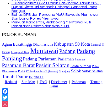
30 Pelajar Ikuti Diklat Calon Paskibraka Tahun 2026,
Bupati Rinto : Ini Amanah Sebagai Generasi Emas
Bangsa
Bahas DPB dan Rencana MoU, Bawaslu Mentawai
Sambangi Polres Mentawai
Perkuat Kapasitas, Kickboxing Mentawai Ikuti
Penataran Pelatih dan Wasit Juri
POJOK SUMBAR
Kabupaten 50 Kota
Bukittinggi
Agam
Dharmasraya
Lantamal II
Mentawai
Padang
Padang
Padang
Limapuluh Kota
Panjang
Padang Pariaman
Pariaman
Pasaman
Pasaman Barat
Pesisir Selatan
Polda Sumbar
Polres
Solok
Solok Selatan
Polri
Dharmasraya
Sijunjung
PT Angkasa Pura II (Persero)
Tanah Datar
TNI
TNI AL
Redaksi
|
Site Map
|
FAQ
|
Disclaimer
|
Pedoman
|
Tentang
Kami
Facebook
Twitter