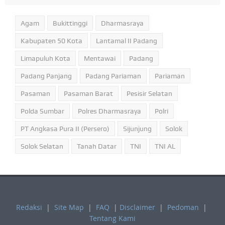
Agam
Bukittinggi
Dharmasraya
Kabupaten 50 Kota
Lantamal II Padang
Limapuluh Kota
Mentawai
Padang
Padang Panjang
Padang Pariaman
Pariaman
Pasaman
Pasaman Barat
Pesisir Selatan
Polda Sumbar
Polres Dharmasraya
Polri
PT Angkasa Pura II (Persero)
Sijunjung
Solok
Solok Selatan
Tanah Datar
TNI
TNI AL
Redaksi
|
Site Map
|
FAQ
|
Disclaimer
|
Pedoman
|
Tentang Kami