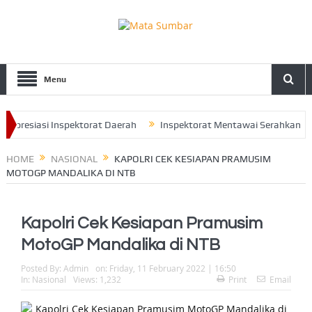
Menu
presiasi Inspektorat Daerah
Inspektorat Mentawai Serahkan LHP d
eluruh Pengurus Perkuat Sinergitas
HOME
NASIONAL
KAPOLRI CEK KESIAPAN PRAMUSIM
MOTOGP MANDALIKA DI NTB
Kapolri Cek Kesiapan Pramusim
MotoGP Mandalika di NTB
Posted By:
Admin
on:
Friday, 11 February 2022 | 16:50
In:
Nasional
Views: 1,232
Print
Email