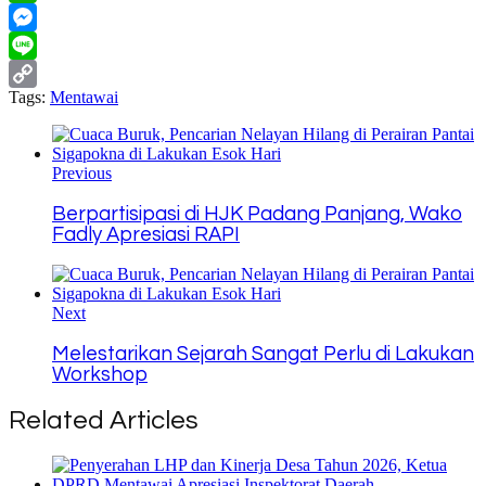
WhatsApp
Messenger
Line
Tags:
Mentawai
Copy
Link
Previous
Berpartisipasi di HJK Padang Panjang, Wako
Fadly Apresiasi RAPI
Next
Melestarikan Sejarah Sangat Perlu di Lakukan
Workshop
Related Articles