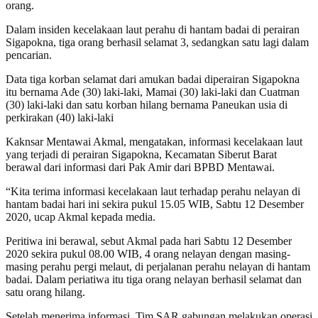
orang.
Dalam insiden kecelakaan laut perahu di hantam badai di perairan
Sigapokna, tiga orang berhasil selamat 3, sedangkan satu lagi dalam
pencarian.
Data tiga korban selamat dari amukan badai diperairan Sigapokna
itu bernama Ade (30) laki-laki, Mamai (30) laki-laki dan Cuatman
(30) laki-laki dan satu korban hilang bernama Paneukan usia di
perkirakan (40) laki-laki
Kaknsar Mentawai Akmal, mengatakan, informasi kecelakaan laut
yang terjadi di perairan Sigapokna, Kecamatan Siberut Barat
berawal dari informasi dari Pak Amir dari BPBD Mentawai.
“Kita terima informasi kecelakaan laut terhadap perahu nelayan di
hantam badai hari ini sekira pukul 15.05 WIB, Sabtu 12 Desember
2020, ucap Akmal kepada media.
Peritiwa ini berawal, sebut Akmal pada hari Sabtu 12 Desember
2020 sekira pukul 08.00 WIB, 4 orang nelayan dengan masing-
masing perahu pergi melaut, di perjalanan perahu nelayan di hantam
badai. Dalam periatiwa itu tiga orang nelayan berhasil selamat dan
satu orang hilang.
Setelah menerima informasi, Tim SAR gabungan melakukan operasi