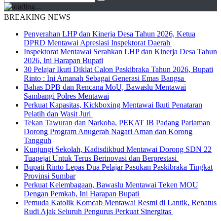
BREAKING NEWS
Penyerahan LHP dan Kinerja Desa Tahun 2026, Ketua
DPRD Mentawai Apresiasi Inspektorat Daerah
Inspektorat Mentawai Serahkan LHP dan Kinerja Desa Tahun
2026, Ini Harapan Bupati
30 Pelajar Ikuti Diklat Calon Paskibraka Tahun 2026, Bupati
Rinto : Ini Amanah Sebagai Generasi Emas Bangsa
Bahas DPB dan Rencana MoU, Bawaslu Mentawai
Sambangi Polres Mentawai
Perkuat Kapasitas, Kickboxing Mentawai Ikuti Penataran
Pelatih dan Wasit Juri
Tekan Tawuran dan Narkoba, PEKAT IB Padang Pariaman
Dorong Program Anugerah Nagari Aman dan Korong
Tangguh
Kunjungi Sekolah, Kadisdikbud Mentawai Dorong SDN 22
Tuapejat Untuk Terus Berinovasi dan Berprestasi
Bupati Rinto Lepas Dua Pelajar Pasukan Paskibraka Tingkat
Provinsi Sumbar
Perkuat Kelembagaan, Bawaslu Mentawai Teken MOU
Dengan Pemkab, Ini Harapan Bupati
Pemuda Katolik Komcab Mentawai Resmi di Lantik, Renatus
Rudi Ajak Seluruh Pengurus Perkuat Sinergitas