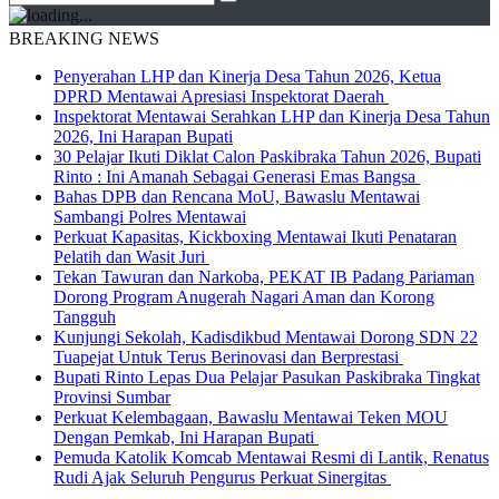
BREAKING NEWS
Penyerahan LHP dan Kinerja Desa Tahun 2026, Ketua
DPRD Mentawai Apresiasi Inspektorat Daerah
Inspektorat Mentawai Serahkan LHP dan Kinerja Desa Tahun
2026, Ini Harapan Bupati
30 Pelajar Ikuti Diklat Calon Paskibraka Tahun 2026, Bupati
Rinto : Ini Amanah Sebagai Generasi Emas Bangsa
Bahas DPB dan Rencana MoU, Bawaslu Mentawai
Sambangi Polres Mentawai
Perkuat Kapasitas, Kickboxing Mentawai Ikuti Penataran
Pelatih dan Wasit Juri
Tekan Tawuran dan Narkoba, PEKAT IB Padang Pariaman
Dorong Program Anugerah Nagari Aman dan Korong
Tangguh
Kunjungi Sekolah, Kadisdikbud Mentawai Dorong SDN 22
Tuapejat Untuk Terus Berinovasi dan Berprestasi
Bupati Rinto Lepas Dua Pelajar Pasukan Paskibraka Tingkat
Provinsi Sumbar
Perkuat Kelembagaan, Bawaslu Mentawai Teken MOU
Dengan Pemkab, Ini Harapan Bupati
Pemuda Katolik Komcab Mentawai Resmi di Lantik, Renatus
Rudi Ajak Seluruh Pengurus Perkuat Sinergitas