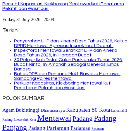
Perkuat Kapasitas, Kickboxing Mentawai Ikuti Penataran
Pelatih dan Wasit Juri
Friday, 31 July 2026 | 20:09
Terkini
Penyerahan LHP dan Kinerja Desa Tahun 2026, Ketua
DPRD Mentawai Apresiasi Inspektorat Daerah
Inspektorat Mentawai Serahkan LHP dan Kinerja
Desa Tahun 2026, Ini Harapan Bupati
30 Pelajar Ikuti Diklat Calon Paskibraka Tahun 2026,
Bupati Rinto : Ini Amanah Sebagai Generasi Emas
Bangsa
Bahas DPB dan Rencana MoU, Bawaslu Mentawai
Sambangi Polres Mentawai
Perkuat Kapasitas, Kickboxing Mentawai Ikuti
Penataran Pelatih dan Wasit Juri
POJOK SUMBAR
Kabupaten 50 Kota
Bukittinggi
Agam
Dharmasraya
Lantamal II
Mentawai
Padang
Padang
Padang
Limapuluh Kota
Panjang
Padang Pariaman
Pariaman
Pasaman