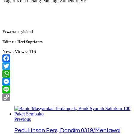
Nagari Kota Padang Panjang, Zulhendri, SE.
Pewarta : yb.kmf
Editor : Heri Suprianto
News Views:
116
Facebook
Twitter
WhatsApp
Messenger
Line
Copy
Link
Previous
Peduli Insan Pers, Dandim 0319/Mentawai