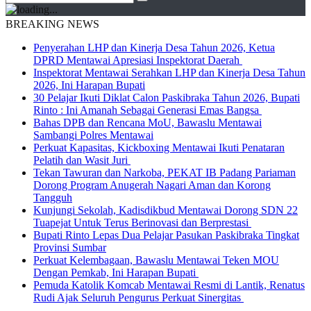
BREAKING NEWS
Penyerahan LHP dan Kinerja Desa Tahun 2026, Ketua
DPRD Mentawai Apresiasi Inspektorat Daerah
Inspektorat Mentawai Serahkan LHP dan Kinerja Desa Tahun
2026, Ini Harapan Bupati
30 Pelajar Ikuti Diklat Calon Paskibraka Tahun 2026, Bupati
Rinto : Ini Amanah Sebagai Generasi Emas Bangsa
Bahas DPB dan Rencana MoU, Bawaslu Mentawai
Sambangi Polres Mentawai
Perkuat Kapasitas, Kickboxing Mentawai Ikuti Penataran
Pelatih dan Wasit Juri
Tekan Tawuran dan Narkoba, PEKAT IB Padang Pariaman
Dorong Program Anugerah Nagari Aman dan Korong
Tangguh
Kunjungi Sekolah, Kadisdikbud Mentawai Dorong SDN 22
Tuapejat Untuk Terus Berinovasi dan Berprestasi
Bupati Rinto Lepas Dua Pelajar Pasukan Paskibraka Tingkat
Provinsi Sumbar
Perkuat Kelembagaan, Bawaslu Mentawai Teken MOU
Dengan Pemkab, Ini Harapan Bupati
Pemuda Katolik Komcab Mentawai Resmi di Lantik, Renatus
Rudi Ajak Seluruh Pengurus Perkuat Sinergitas