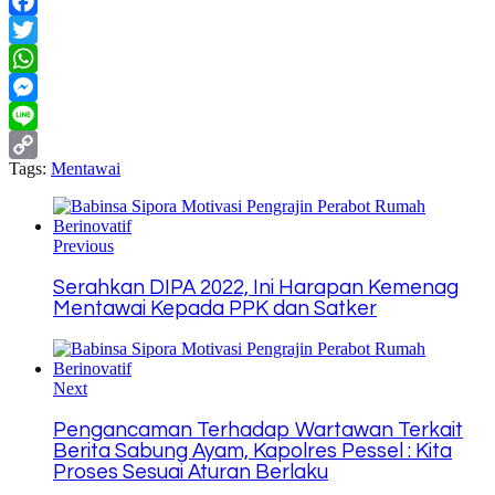
Facebook
Twitter
WhatsApp
Messenger
Line
Tags:
Mentawai
Copy
Link
Previous
Serahkan DIPA 2022, Ini Harapan Kemenag
Mentawai Kepada PPK dan Satker
Next
Pengancaman Terhadap Wartawan Terkait
Berita Sabung Ayam, Kapolres Pessel : Kita
Proses Sesuai Aturan Berlaku