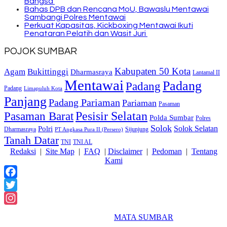
Bangsa
Bahas DPB dan Rencana MoU, Bawaslu Mentawai
Sambangi Polres Mentawai
Perkuat Kapasitas, Kickboxing Mentawai Ikuti
Penataran Pelatih dan Wasit Juri
POJOK SUMBAR
Kabupaten 50 Kota
Bukittinggi
Agam
Dharmasraya
Lantamal II
Mentawai
Padang
Padang
Padang
Limapuluh Kota
Panjang
Padang Pariaman
Pariaman
Pasaman
Pasaman Barat
Pesisir Selatan
Polda Sumbar
Polres
Solok
Solok Selatan
Polri
Dharmasraya
Sijunjung
PT Angkasa Pura II (Persero)
Tanah Datar
TNI
TNI AL
Redaksi
|
Site Map
|
FAQ
|
Disclaimer
|
Pedoman
|
Tentang
Kami
Facebook
Twitter
Instagram
2018 Powered By
MATA SUMBAR