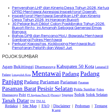
Penyerahan LHP dan Kinerja Desa Tahun 2026, Ketua
DPRD Mentawai Apresiasi Inspektorat Daerah
Inspektorat Mentawai Serahkan LHP dan Kinerja
Desa Tahun 2026, Ini Harapan Bupati
30 Pelajar Ikuti Diklat Calon Paskibraka Tahun 2026,
Bupati Rinto : Ini Amanah Sebagai Generasi Emas
Bangsa
Bahas DPB dan Rencana MoU, Bawaslu Mentawai
Sambangi Polres Mentawai
Perkuat Kapasitas, Kickboxing Mentawai Ikuti
Penataran Pelatih dan Wasit Juri
POJOK SUMBAR
Kabupaten 50 Kota
Bukittinggi
Agam
Dharmasraya
Lantamal II
Mentawai
Padang
Padang
Padang
Limapuluh Kota
Panjang
Padang Pariaman
Pariaman
Pasaman
Pasaman Barat
Pesisir Selatan
Polda Sumbar
Polres
Solok
Solok Selatan
Polri
Dharmasraya
Sijunjung
PT Angkasa Pura II (Persero)
Tanah Datar
TNI
TNI AL
Redaksi
|
Site Map
|
FAQ
|
Disclaimer
|
Pedoman
|
Tentang
Kami