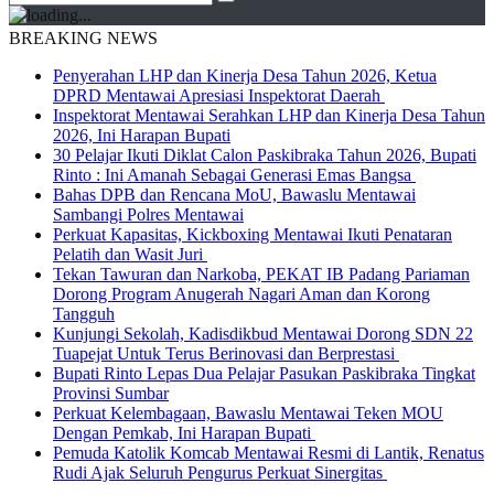
BREAKING NEWS
Penyerahan LHP dan Kinerja Desa Tahun 2026, Ketua
DPRD Mentawai Apresiasi Inspektorat Daerah
Inspektorat Mentawai Serahkan LHP dan Kinerja Desa Tahun
2026, Ini Harapan Bupati
30 Pelajar Ikuti Diklat Calon Paskibraka Tahun 2026, Bupati
Rinto : Ini Amanah Sebagai Generasi Emas Bangsa
Bahas DPB dan Rencana MoU, Bawaslu Mentawai
Sambangi Polres Mentawai
Perkuat Kapasitas, Kickboxing Mentawai Ikuti Penataran
Pelatih dan Wasit Juri
Tekan Tawuran dan Narkoba, PEKAT IB Padang Pariaman
Dorong Program Anugerah Nagari Aman dan Korong
Tangguh
Kunjungi Sekolah, Kadisdikbud Mentawai Dorong SDN 22
Tuapejat Untuk Terus Berinovasi dan Berprestasi
Bupati Rinto Lepas Dua Pelajar Pasukan Paskibraka Tingkat
Provinsi Sumbar
Perkuat Kelembagaan, Bawaslu Mentawai Teken MOU
Dengan Pemkab, Ini Harapan Bupati
Pemuda Katolik Komcab Mentawai Resmi di Lantik, Renatus
Rudi Ajak Seluruh Pengurus Perkuat Sinergitas