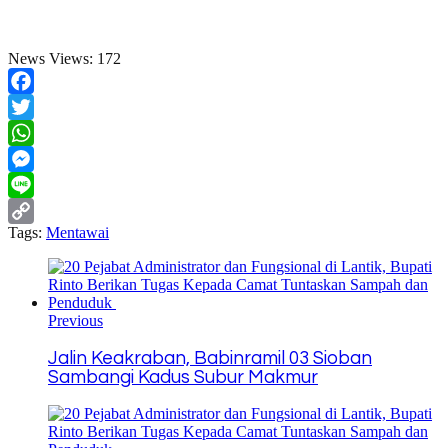
News Views:
172
Facebook
Twitter
WhatsApp
Messenger
Line
Tags:
Mentawai
Copy
Link
Previous
Jalin Keakraban, Babinramil 03 Sioban
Sambangi Kadus Subur Makmur