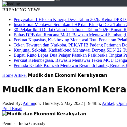
BREAKING NEWS
Penyerahan LHP dan Kinerja Desa Tahun 2026, Ketua DPRD M
Inspektorat Mentawai Serahkan LHP dan Kinerja Desa Tahun 2
30 Pelajar Ikuti Diklat Calon Paskibraka Tahun 2026, Bupati
Bahas DPB dan Rencana MoU, Bawaslu Mentawai Sambangi 
Perkuat Kapasitas, Kickboxing Mentawai Ikuti Penataran Pelat
Tekan Tawuran dan Narkoba, PEKAT IB Padang Pariaman Do
Kunjungi Sekolah, Kadisdikbud Mentawai Dorong SDN 22 Tuap
Bupati Rinto Lepas Dua Pelajar Pasukan Paskibraka Tingkat P
Perkuat Kelembagaan, Bawaslu Mentawai Teken MOU Dengan
Pemuda Katolik Komcab Mentawai Resmi di Lantik, Renatus R
Home
Artikel
𝗠𝘂𝗱𝗶𝗸 𝗱𝗮𝗻 𝗘𝗸𝗼𝗻𝗼𝗺𝗶 𝗞𝗲𝗿𝗮𝗸𝘆𝗮𝘁𝗮𝗻
𝗠𝘂𝗱𝗶𝗸 𝗱𝗮𝗻 𝗘𝗸𝗼𝗻𝗼𝗺𝗶 𝗞𝗲𝗿𝗮
Posted By:
Admin
on:
Thursday, 5 May 2022 | 19:48
In:
Artikel
,
Opini
Print
Email
Penulis : Indra Gusnady