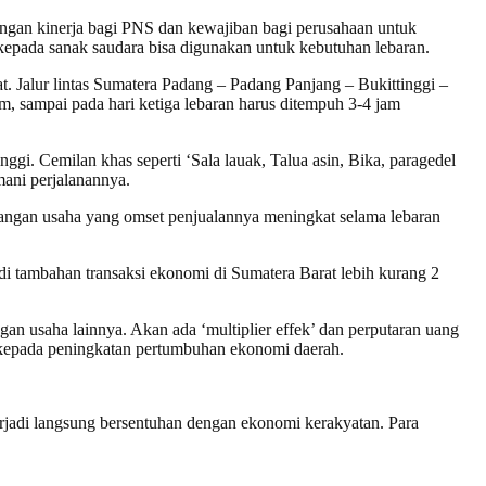
jangan kinerja bagi PNS dan kewajiban bagi perusahaan untuk
kepada sanak saudara bisa digunakan untuk kebutuhan lebaran.
. Jalur lintas Sumatera Padang – Padang Panjang – Bukittinggi –
, sampai pada hari ketiga lebaran harus ditempuh 3-4 jam
i. Cemilan khas seperti ‘Sala lauak, Talua asin, Bika, paragedel
mani perjalanannya
.
angan usaha yang omset penjualannya meningkat selama lebaran
di tambahan transaksi ekonomi di Sumatera Barat lebih kurang 2
gan usaha lainnya. Akan ada ‘multiplier effek’ dan perputaran uang
a kepada peningkatan pertumbuhan ekonomi daerah.
terjadi langsung bersentuhan dengan ekonomi kerakyatan. Para