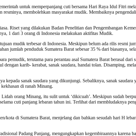
pemerintah untuk memperpanjang cuti bersama Hari Raya Idul Fitri mela
taan resminya, membolehkan masyarakat mudik. Membaiknya pengendalia
biasa. Riset yang dilakukan Badan Penelitian dan Pengembangan Kement
, 1 dari 3 orang di Indonesia melakukan aktifitas Mudik.
tujuan mudik terbesar di Indonesia. Meskipun belum ada rilis resmi ju
bahan jumlah penduduk Sumatera Barat sebesar 35 % dari biasanya, sel
para pemudik, terutama para perantau asal Sumatera Barat berasal dari s
l dengan karib- kerabat, sanak saudara, handai tolan. Disamping, me
ya kepada sanak saudara yang dikunjungi. Sebaliknya, sanak saudara 
 kekhasan di ranah Minang.
 Lidah orang Minang, itu sulit untuk ‘dikicuah’. Meskipun sudah berpulu
lama cuti panjang lebaran tahun ini. Terlihat dari membludaknya peng
aten/kota di Sumatera Barat, menjelang dan bahkan sesudah hari H leb
Tradisional Padang Panjang, mengungkapkan kegembiraannya karena bar