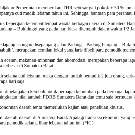
ng kebijakan Pemerintah memberikan THR sebesar gaji pokok + 50 % tun
tnya cuti mudik lebaran tahun ini. Sehingga, bantuan para perantau 
uk bepergian ketempat-tempat wisata berbagai daerah di Sumatera Barat
jang – Bukitinggi yang pada hari biasa ditempuh dalam waktu 1/2 Jam
dagang asongan disepanjang jalan Padang – Padang Panjang – Bukittingg
habuih’, merupakan cemilan lokal yang laris dibeli para pemudik mene
ngan eceran, makanan-minuman dan akomodasi, merupakan beberapa lap
 terbesar di Sumatera Barat.
 selama cuti lebaran, maka dengan jumlah pemudik 2 juta orang, terja
apa hari saja.
akan dibelanjakan kembali untuk berbagai kebutuhan pada berbagai lapan
peningkatan nilai tambah PDRB Sumatera Barat dan tentu saja bermuar
konomian daerah tentu memerlukan kajian atau penelitian khusus.
 di daerah-daerah di Sumatera Barat. Apalagi transaksi ekonomi yang 
para pemudik selama libur lebaran tahun ini. (*IG)