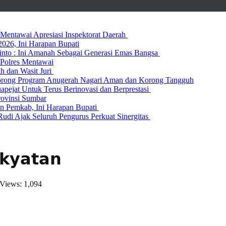
entawai Apresiasi Inspektorat Daerah
026, Ini Harapan Bupati
 Rinto : Ini Amanah Sebagai Generasi Emas Bangsa
Polres Mentawai
ih dan Wasit Juri
rong Program Anugerah Nagari Aman dan Korong Tangguh
ejat Untuk Terus Berinovasi dan Berprestasi
rovinsi Sumbar
 Pemkab, Ini Harapan Bupati
udi Ajak Seluruh Pengurus Perkuat Sinergitas
𝗸𝘆𝗮𝘁𝗮𝗻
Views: 1,094