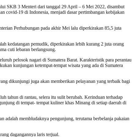
lui SKB 3 Menteri dari tanggal 29 April – 6 Mei 2022, disambut
n covid-19 di Indonesia, menjadi dasar pertimbangan kebijakan
erian Perhubungan pada akhir Mei lalu diperkirakan 85,5 juta
mlah kedatangan pemudik, diperkirakan lebih kurang 2 juta orang
ama cuti lebaran berlangsung.
eluruh pelosok nagari di Sumatera Barat. Karakteristik para perantau
lakukan kunjungan ketempat-tempat wisata yang ada di Sumatera
yang dikunjungi juga akan memberikan pelayanan yang terbaik bagi
h tahun di rantau, selera itu sulit berubah. Kerinduan terhadap
unjung di tempat- tempat kuliner khas Minang di setiap daerah di
aran adalah membludaknya pengunjung, terutama berbelanja pakaian
ang dagangannya laris terjual.