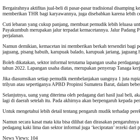
Bergairahnya aktifitas jual-beli di pasar-pasar tradisional disampi
memberikan THR bagi karyawannya, juga disebabkan karena lebih cepa
Cuti lebaran yang cukup panjang, membuat pemudik lebih leluasa unt
Payakumbuh merupakan jalur terpadat kemacetannya. Jalur Padang Pan
perjalanan.
Namun demikian, kemacetan ini memberikan berkah tersendiri bagi pe
jaguang, pisang habuih, karupuak balado, karupuak jariang, jaguang 
Boleh dikatakan, sektor informal terutama lapangan usaha perdaga
tahun 2022. Lapangan usaha diatas, merupakan penyerap Tanaga kerja
Jika diasumsikan setiap pemudik membelanjakan uangnya 1 juta rupiah
trilyun atau sepertiganya APBD Propinsi Sumatera Barat, dalam beber
Selanjutnya, uang yang diterima oleh pedagang dari hasil jual beli, 
lagi di daerah setelah itu. Pada akhirnya akan berpengaruh kepada 
Untuk mengetahui lebih detail tentang pengaruh mudik terhadap pere
Namun secara kasat mata kita bisa dilihat dan dirasakan pengaruhnya
pedagang kaki lima dan sektor informal juga ‘kecipratan’ rezeki dari 
News Views:
104