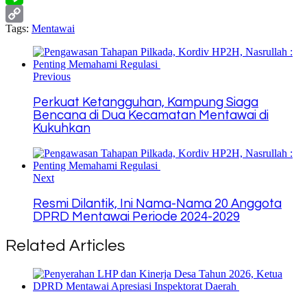
Line
Tags:
Mentawai
Copy
Link
Previous
Perkuat Ketangguhan, Kampung Siaga
Bencana di Dua Kecamatan Mentawai di
Kukuhkan
Next
Resmi Dilantik, Ini Nama-Nama 20 Anggota
DPRD Mentawai Periode 2024-2029
Related Articles