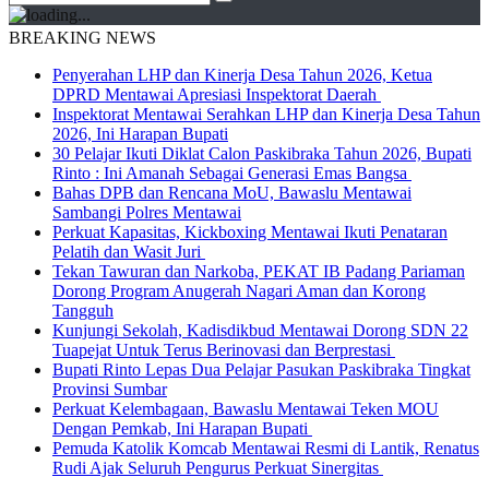
BREAKING NEWS
Penyerahan LHP dan Kinerja Desa Tahun 2026, Ketua
DPRD Mentawai Apresiasi Inspektorat Daerah
Inspektorat Mentawai Serahkan LHP dan Kinerja Desa Tahun
2026, Ini Harapan Bupati
30 Pelajar Ikuti Diklat Calon Paskibraka Tahun 2026, Bupati
Rinto : Ini Amanah Sebagai Generasi Emas Bangsa
Bahas DPB dan Rencana MoU, Bawaslu Mentawai
Sambangi Polres Mentawai
Perkuat Kapasitas, Kickboxing Mentawai Ikuti Penataran
Pelatih dan Wasit Juri
Tekan Tawuran dan Narkoba, PEKAT IB Padang Pariaman
Dorong Program Anugerah Nagari Aman dan Korong
Tangguh
Kunjungi Sekolah, Kadisdikbud Mentawai Dorong SDN 22
Tuapejat Untuk Terus Berinovasi dan Berprestasi
Bupati Rinto Lepas Dua Pelajar Pasukan Paskibraka Tingkat
Provinsi Sumbar
Perkuat Kelembagaan, Bawaslu Mentawai Teken MOU
Dengan Pemkab, Ini Harapan Bupati
Pemuda Katolik Komcab Mentawai Resmi di Lantik, Renatus
Rudi Ajak Seluruh Pengurus Perkuat Sinergitas