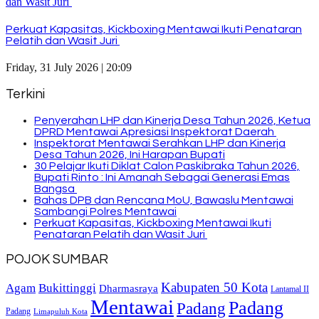
Perkuat Kapasitas, Kickboxing Mentawai Ikuti Penataran
Pelatih dan Wasit Juri
Friday, 31 July 2026 | 20:09
Terkini
Penyerahan LHP dan Kinerja Desa Tahun 2026, Ketua
DPRD Mentawai Apresiasi Inspektorat Daerah
Inspektorat Mentawai Serahkan LHP dan Kinerja
Desa Tahun 2026, Ini Harapan Bupati
30 Pelajar Ikuti Diklat Calon Paskibraka Tahun 2026,
Bupati Rinto : Ini Amanah Sebagai Generasi Emas
Bangsa
Bahas DPB dan Rencana MoU, Bawaslu Mentawai
Sambangi Polres Mentawai
Perkuat Kapasitas, Kickboxing Mentawai Ikuti
Penataran Pelatih dan Wasit Juri
POJOK SUMBAR
Kabupaten 50 Kota
Bukittinggi
Agam
Dharmasraya
Lantamal II
Mentawai
Padang
Padang
Padang
Limapuluh Kota