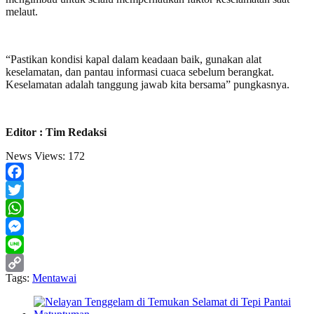
melaut.
“Pastikan kondisi kapal dalam keadaan baik, gunakan alat
keselamatan, dan pantau informasi cuaca sebelum berangkat.
Keselamatan adalah tanggung jawab kita bersama” pungkasnya.
Editor : Tim Redaksi
News Views:
172
Facebook
Twitter
WhatsApp
Messenger
Line
Tags:
Mentawai
Copy
Link