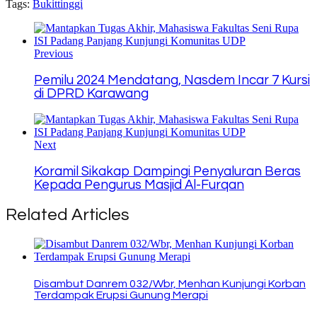
Tags:
Bukittinggi
Copy
Link
Previous
Pemilu 2024 Mendatang, Nasdem Incar 7 Kursi
di DPRD Karawang
Next
Koramil Sikakap Dampingi Penyaluran Beras
Kepada Pengurus Masjid Al-Furqan
Related Articles
Disambut Danrem 032/Wbr, Menhan Kunjungi Korban
Terdampak Erupsi Gunung Merapi