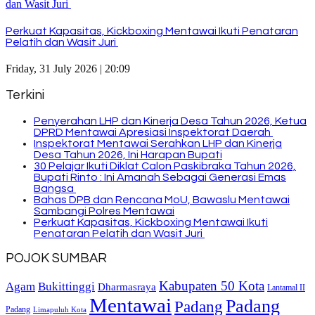
Perkuat Kapasitas, Kickboxing Mentawai Ikuti Penataran
Pelatih dan Wasit Juri
Friday, 31 July 2026 | 20:09
Terkini
Penyerahan LHP dan Kinerja Desa Tahun 2026, Ketua
DPRD Mentawai Apresiasi Inspektorat Daerah
Inspektorat Mentawai Serahkan LHP dan Kinerja
Desa Tahun 2026, Ini Harapan Bupati
30 Pelajar Ikuti Diklat Calon Paskibraka Tahun 2026,
Bupati Rinto : Ini Amanah Sebagai Generasi Emas
Bangsa
Bahas DPB dan Rencana MoU, Bawaslu Mentawai
Sambangi Polres Mentawai
Perkuat Kapasitas, Kickboxing Mentawai Ikuti
Penataran Pelatih dan Wasit Juri
POJOK SUMBAR
Kabupaten 50 Kota
Bukittinggi
Agam
Dharmasraya
Lantamal II
Mentawai
Padang
Padang
Padang
Limapuluh Kota