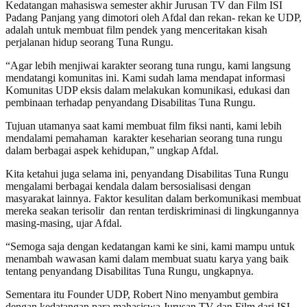
Kedatangan mahasiswa semester akhir Jurusan TV dan Film ISI
Padang Panjang yang dimotori oleh Afdal dan rekan- rekan ke UDP,
adalah untuk membuat film pendek yang menceritakan kisah
perjalanan hidup seorang Tuna Rungu.
“Agar lebih menjiwai karakter seorang tuna rungu, kami langsung
mendatangi komunitas ini. Kami sudah lama mendapat informasi
Komunitas UDP eksis dalam melakukan komunikasi, edukasi dan
pembinaan terhadap penyandang Disabilitas Tuna Rungu.
Tujuan utamanya saat kami membuat film fiksi nanti, kami lebih
mendalami pemahaman karakter keseharian seorang tuna rungu
dalam berbagai aspek kehidupan,” ungkap Afdal.
Kita ketahui juga selama ini, penyandang Disabilitas Tuna Rungu
mengalami berbagai kendala dalam bersosialisasi dengan
masyarakat lainnya. Faktor kesulitan dalam berkomunikasi membuat
mereka seakan terisolir dan rentan terdiskriminasi di lingkungannya
masing-masing, ujar Afdal.
“Semoga saja dengan kedatangan kami ke sini, kami mampu untuk
menambah wawasan kami dalam membuat suatu karya yang baik
tentang penyandang Disabilitas Tuna Rungu, ungkapnya.
Sementara itu Founder UDP, Robert Nino menyambut gembira
dengan kedatangan para mahasiswa Jurusan TV dan Film dari ISI