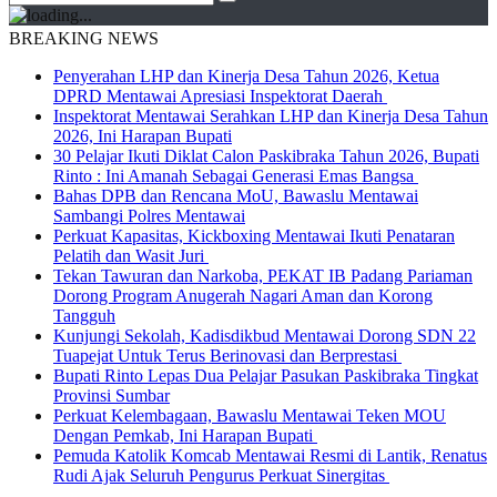
BREAKING NEWS
Penyerahan LHP dan Kinerja Desa Tahun 2026, Ketua
DPRD Mentawai Apresiasi Inspektorat Daerah
Inspektorat Mentawai Serahkan LHP dan Kinerja Desa Tahun
2026, Ini Harapan Bupati
30 Pelajar Ikuti Diklat Calon Paskibraka Tahun 2026, Bupati
Rinto : Ini Amanah Sebagai Generasi Emas Bangsa
Bahas DPB dan Rencana MoU, Bawaslu Mentawai
Sambangi Polres Mentawai
Perkuat Kapasitas, Kickboxing Mentawai Ikuti Penataran
Pelatih dan Wasit Juri
Tekan Tawuran dan Narkoba, PEKAT IB Padang Pariaman
Dorong Program Anugerah Nagari Aman dan Korong
Tangguh
Kunjungi Sekolah, Kadisdikbud Mentawai Dorong SDN 22
Tuapejat Untuk Terus Berinovasi dan Berprestasi
Bupati Rinto Lepas Dua Pelajar Pasukan Paskibraka Tingkat
Provinsi Sumbar
Perkuat Kelembagaan, Bawaslu Mentawai Teken MOU
Dengan Pemkab, Ini Harapan Bupati
Pemuda Katolik Komcab Mentawai Resmi di Lantik, Renatus
Rudi Ajak Seluruh Pengurus Perkuat Sinergitas