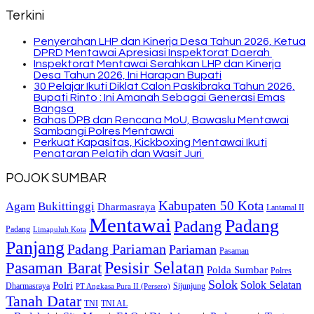
Terkini
Penyerahan LHP dan Kinerja Desa Tahun 2026, Ketua
DPRD Mentawai Apresiasi Inspektorat Daerah
Inspektorat Mentawai Serahkan LHP dan Kinerja
Desa Tahun 2026, Ini Harapan Bupati
30 Pelajar Ikuti Diklat Calon Paskibraka Tahun 2026,
Bupati Rinto : Ini Amanah Sebagai Generasi Emas
Bangsa
Bahas DPB dan Rencana MoU, Bawaslu Mentawai
Sambangi Polres Mentawai
Perkuat Kapasitas, Kickboxing Mentawai Ikuti
Penataran Pelatih dan Wasit Juri
POJOK SUMBAR
Kabupaten 50 Kota
Bukittinggi
Agam
Dharmasraya
Lantamal II
Mentawai
Padang
Padang
Padang
Limapuluh Kota
Panjang
Padang Pariaman
Pariaman
Pasaman
Pasaman Barat
Pesisir Selatan
Polda Sumbar
Polres
Solok
Solok Selatan
Polri
Dharmasraya
Sijunjung
PT Angkasa Pura II (Persero)
Tanah Datar
TNI
TNI AL