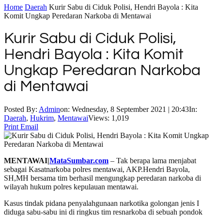
Home
Daerah
Kurir Sabu di Ciduk Polisi, Hendri Bayola : Kita
Komit Ungkap Peredaran Narkoba di Mentawai
Kurir Sabu di Ciduk Polisi,
Hendri Bayola : Kita Komit
Ungkap Peredaran Narkoba
di Mentawai
Posted By:
Admin
on:
Wednesday, 8 September 2021 | 20:43
In:
Daerah
,
Hukrim
,
Mentawai
Views: 1,019
Print
Email
MENTAWAI|
MataSumbar.com
– Tak berapa lama menjabat
sebagai Kasatnarkoba polres mentawai, AKP.Hendri Bayola,
SH,MH bersama tim berhasil mengungkap peredaran narkoba di
wilayah hukum polres kepulauan mentawai.
Kasus tindak pidana penyalahgunaan narkotika golongan jenis I
diduga sabu-sabu ini di ringkus tim resnarkoba di sebuah pondok