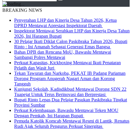
BREAKING NEWS
Penyerahan LHP dan Kinerja Desa Tahun 2026, Ketua
DPRD Mentawai Apresiasi Inspektorat Daerah
Inspektorat Mentawai Serahkan LHP dan Kinerja Desa Tahun
2026, Ini Harapan Bupati
30 Pelajar Ikuti Diklat Calon Paskibraka Tahun 2026, Bupati
Rinto : Ini Amanah Sebagai Generasi Emas Bangsa
Bahas DPB dan Rencana MoU, Bawaslu Mentawai
Sambangi Polres Mentawai
Perkuat Kapasitas, Kickboxing Mentawai Ikuti Penataran
Pelatih dan Wasit Juri
Tekan Tawuran dan Narkoba, PEKAT IB Padang Pariaman
Dorong Program Anugerah Nagari Aman dan Korong
Tangguh
Kunjungi Sekolah, Kadisdikbud Mentawai Dorong SDN 22
Tuapejat Untuk Terus Berinovasi dan Berprestasi
Bupati Rinto Lepas Dua Pelajar Pasukan Paskibraka Tingkat
Provinsi Sumbar
Perkuat Kelembagaan, Bawaslu Mentawai Teken MOU
Dengan Pemkab, Ini Harapan Bupati
Pemuda Katolik Komcab Mentawai Resmi di Lantik, Renatus
Rudi Ajak Seluruh Pengurus Perkuat Sinergitas