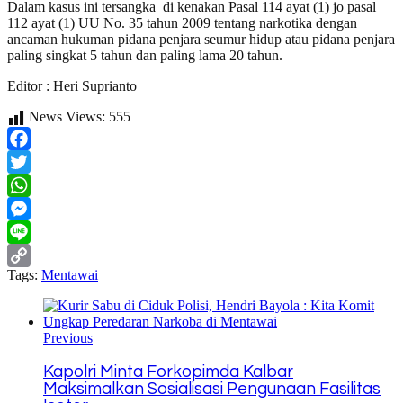
Dalam kasus ini tersangka di kenakan Pasal 114 ayat (1) jo pasal
112 ayat (1) UU No. 35 tahun 2009 tentang narkotika dengan
ancaman hukuman pidana penjara seumur hidup atau pidana penjara
paling singkat 5 tahun dan paling lama 20 tahun.
Editor : Heri Suprianto
News Views:
555
Facebook
Twitter
WhatsApp
Messenger
Line
Tags:
Mentawai
Copy
Link
Previous
Kapolri Minta Forkopimda Kalbar
Maksimalkan Sosialisasi Pengunaan Fasilitas