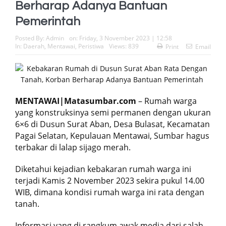
Berharap Adanya Bantuan
Pemerintah
Posted By:
Admin
on:
Friday, 3 November 2023 | 12:58
In:
Daerah
,
Mentawai
,
Peristiwa
Views: 839
Print
Email
MENTAWAI|Matasumbar.com
– Rumah warga
yang konstruksinya semi permanen dengan ukuran
6×6 di Dusun Surat Aban, Desa Bulasat, Kecamatan
Pagai Selatan, Kepulauan Mentawai, Sumbar hagus
terbakar di lalap sijago merah.
Diketahui kejadian kebakaran rumah warga ini
terjadi Kamis 2 November 2023 sekira pukul 14.00
WIB, dimana kondisi rumah warga ini rata dengan
tanah.
Informasi yang di rangkum awak media dari salah