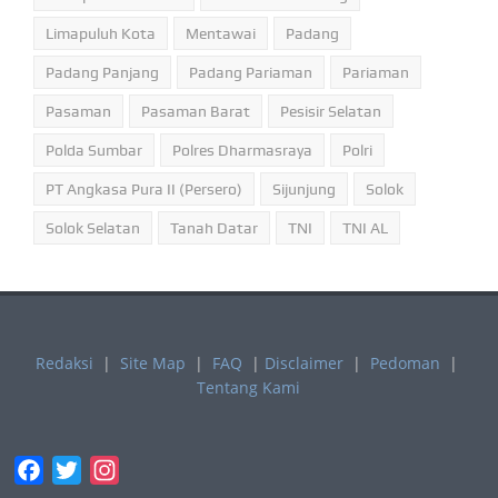
Limapuluh Kota
Mentawai
Padang
Padang Panjang
Padang Pariaman
Pariaman
Pasaman
Pasaman Barat
Pesisir Selatan
Polda Sumbar
Polres Dharmasraya
Polri
PT Angkasa Pura II (Persero)
Sijunjung
Solok
Solok Selatan
Tanah Datar
TNI
TNI AL
Redaksi
|
Site Map
|
FAQ
|
Disclaimer
|
Pedoman
|
Tentang Kami
Facebook
Twitter
Instagram